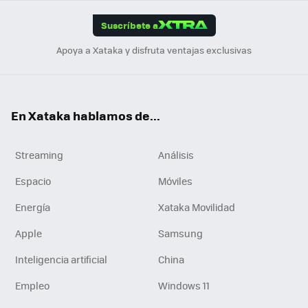
App
ok
e
am
m
rd
edI
ok
Suscríbete a
n
Apoya a Xataka y disfruta ventajas exclusivas
En Xataka hablamos de...
Streaming
Análisis
Espacio
Móviles
Energía
Xataka Movilidad
Apple
Samsung
Inteligencia artificial
China
Empleo
Windows 11