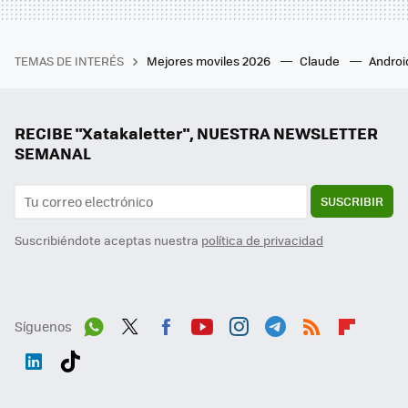
TEMAS DE INTERÉS
Mejores moviles 2026
Claude
Androi
RECIBE "Xatakaletter", NUESTRA NEWSLETTER
SEMANAL
SUSCRIBIR
Suscribiéndote aceptas nuestra
política de privacidad
Síguenos
Wh
Twit
Fac
You
Inst
Tele
RSS
Flip
ats
ter
ebo
tub
agr
gra
boa
Link
Tikt