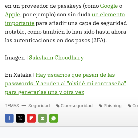
en un proveedor de passkeys (como
Google
o
Apple
, por ejemplo) son sin duda
un elemento
importante
para añadir una capa de seguridad
notable, como también lo han sido hasta ahora
las autenticaciones en dos pasos (2FA).
Imagen |
Saksham Choudhary
En Xataka |
Hay usuarios que pasan de las
passwords. Y acuden al "olvidé mi contraseña"
para generarlas una y otra vez
TEMAS
Seguridad
Ciberseguridad
Phishing
Co
FACEBOOK
TWITTER
FLIPBOARD
E-
WHATSAPP
MAIL