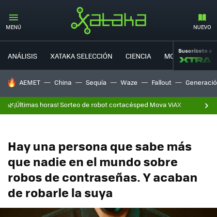
MENÚ
NUEVO
Suscríbete a
ANÁLISIS
XATAKA SELECCIÓN
CIENCIA
MOVILIDAD
HOY SE HABLA DE
AEMET
China
Sequía
Waze
Fallout
Generació
🌿¡Últimas horas! Sorteo de robot cortacésped Mova ViAX
Hay una persona que sabe más
que nadie en el mundo sobre
robos de contraseñas. Y acaban
de robarle la suya