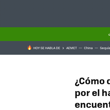
HOY SE HABLA DE
AEMET
China
Sequí
¿Cómo 
por el 
encuent