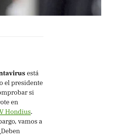
ntavirus
está
o el presidente
omprobar si
ote en
 MV Hondius
.
bargo, vamos a
 ¿Deben