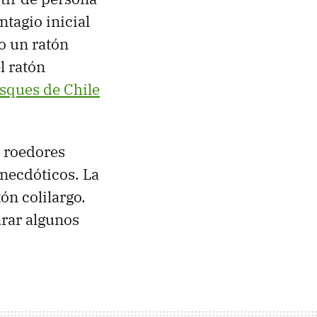
ntagio inicial
o un ratón
l ratón
osques de Chile
e roedores
necdóticos. La
ón colilargo.
arar algunos