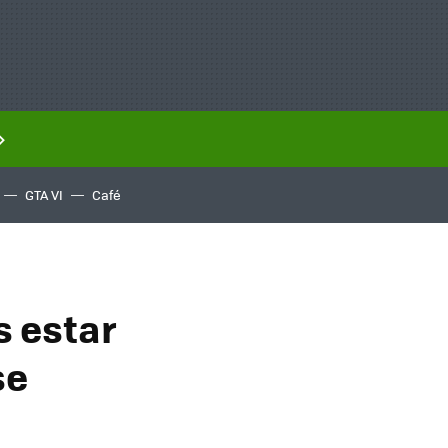
GTA VI
Café
 estar
se