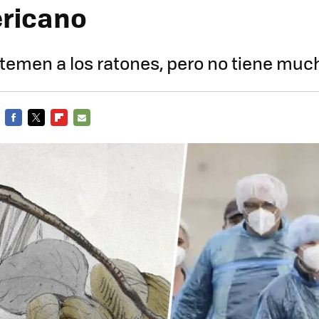
ricano
temen a los ratones, pero no tiene muc
FACEBOOK
TWITTER
FLIPBOARD
E-
MAIL