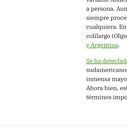
a persona. Aun 
siempre proced
cualquiera. En
colilargo (
Olig
y Argentina
.
Se ha detectad
sudamericanos
inmensa mayorí
Ahora bien, es
términos impo