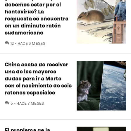
debemos estar por el
hantavirus? La
respuesta se encuentra
en un diminuto ratón
sudamericano
COMENTARIOS
12
HACE 3 MESES
China acaba de resolver
una de las mayores
dudas para ir a Marte
con el nacimiento de seis
ratones espaciales
COMENTARIOS
5
HACE 7 MESES
El problema de la