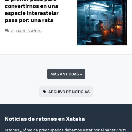
convertirnos en una
especie interestelar
pasa por: una rata
COMENTARIOS
2
HACE 3 AÑOS
MÁS ANTIGUAS
»
ARCHIVO DE NOTICIAS
Noticias de ratones en Xataka
ratones:¿Cómo de preocupados debemos estar por el hantavirus?