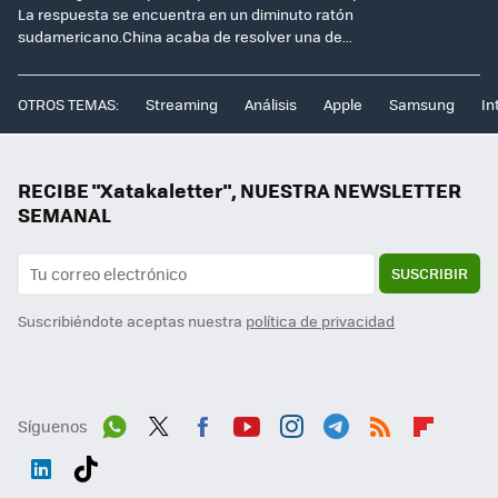
La respuesta se encuentra en un diminuto ratón
sudamericano.China acaba de resolver una de...
OTROS TEMAS:
Streaming
Análisis
Apple
Samsung
In
RECIBE "Xatakaletter", NUESTRA NEWSLETTER
SEMANAL
SUSCRIBIR
Suscribiéndote aceptas nuestra
política de privacidad
Síguenos
Wh
Twit
Fac
You
Inst
Tele
RSS
Flip
ats
ter
ebo
tub
agr
gra
boa