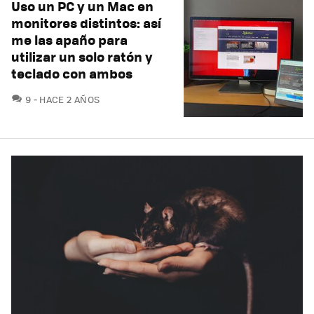
Uso un PC y un Mac en
monitores distintos: así
me las apaño para
utilizar un solo ratón y
teclado con ambos
COMENTARIOS
9
HACE 2 AÑOS