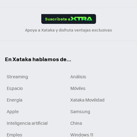
Link
Tikt
App
ok
e
am
m
rd
edI
ok
Suscríbete a
n
Apoya a Xataka y disfruta ventajas exclusivas
En Xataka hablamos de...
Streaming
Análisis
Espacio
Móviles
Energía
Xataka Movilidad
Apple
Samsung
Inteligencia artificial
China
Empleo
Windows 11