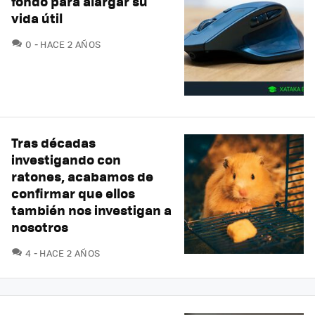
fondo para alargar su
vida útil
COMENTARIOS
0
HACE 2 AÑOS
Tras décadas
investigando con
ratones, acabamos de
confirmar que ellos
también nos investigan a
nosotros
COMENTARIOS
4
HACE 2 AÑOS