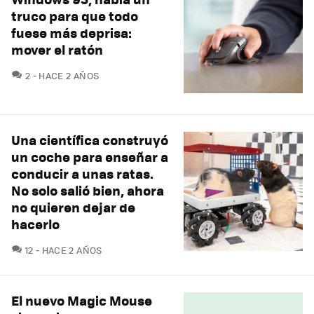
truco para que todo
fuese más deprisa:
mover el ratón
COMENTARIOS
2
HACE 2 AÑOS
Una científica construyó
un coche para enseñar a
conducir a unas ratas.
No solo salió bien, ahora
no quieren dejar de
hacerlo
COMENTARIOS
12
HACE 2 AÑOS
El nuevo Magic Mouse