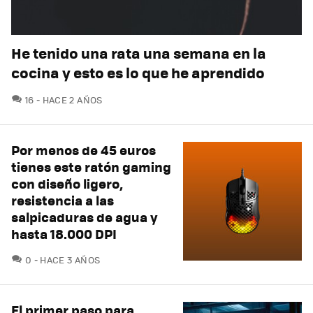
He tenido una rata una semana en la
cocina y esto es lo que he aprendido
COMENTARIOS
16
HACE 2 AÑOS
Por menos de 45 euros
tienes este ratón gaming
con diseño ligero,
resistencia a las
salpicaduras de agua y
hasta 18.000 DPI
COMENTARIOS
0
HACE 3 AÑOS
El primer paso para