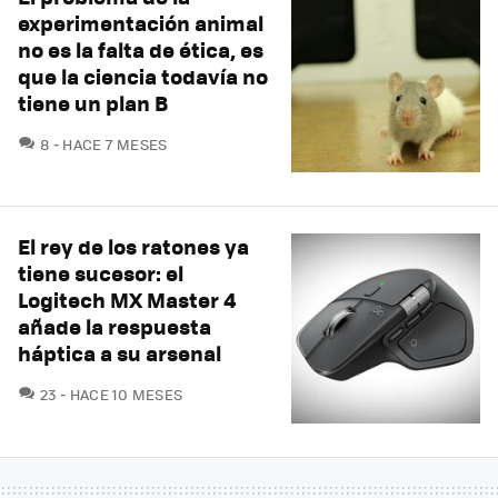
experimentación animal
no es la falta de ética, es
que la ciencia todavía no
tiene un plan B
COMENTARIOS
8
HACE 7 MESES
El rey de los ratones ya
tiene sucesor: el
Logitech MX Master 4
añade la respuesta
háptica a su arsenal
COMENTARIOS
23
HACE 10 MESES