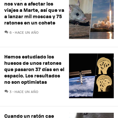
nos van a afectar los
viajes a Marte, así que va
a lanzar mil moscas y 75
ratones en un cohete
COMENTARIOS
6
HACE UN AÑO
Hemos estudiado los
huesos de unos ratones
que pasaron 37 días en el
espacio. Los resultados
no son optimistas
COMENTARIOS
3
HACE UN AÑO
Cuando un ratón cae