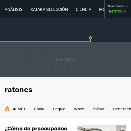
Suscríbete a
ANÁLISIS
XATAKA SELECCIÓN
CIENCIA
MOVILIDAD
ratones
HOY SE HABLA DE
AEMET
China
Sequía
Waze
Fallout
Generaci
¿Cómo de preocupados