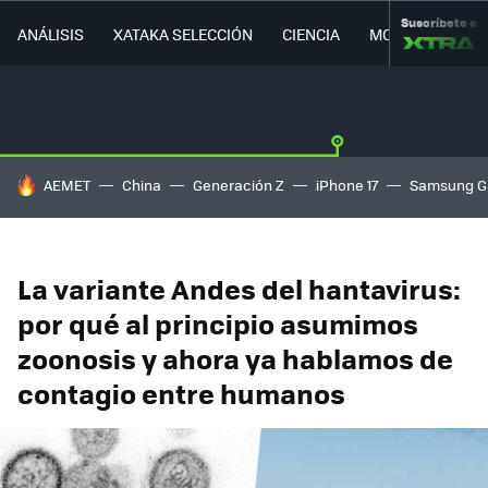
Suscríbete a
ANÁLISIS
XATAKA SELECCIÓN
CIENCIA
MOVILIDAD
HOY SE HABLA DE
AEMET
China
Generación Z
iPhone 17
Samsung G
La variante Andes del hantavirus:
por qué al principio asumimos
zoonosis y ahora ya hablamos de
contagio entre humanos