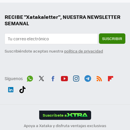
RECIBE "Xatakaletter", NUESTRA NEWSLETTER
SEMANAL
SUSCRIBIR
Suscribiéndote aceptas nuestra
política de privacidad
Síguenos
Wh
Twit
Fac
You
Inst
Tele
RSS
Flip
ats
ter
ebo
tub
agr
gra
boa
Link
Tikt
App
ok
e
am
m
rd
edI
ok
Suscríbete a
n
Apoya a Xataka y disfruta ventajas exclusivas