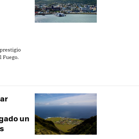
prestigio
l Fuego.
gar
legado un
s