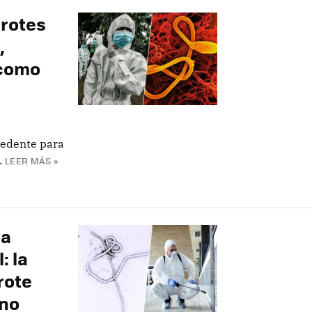
rotes
,
 como
cedente para
.
LEER MÁS »
la
: la
rote
 no