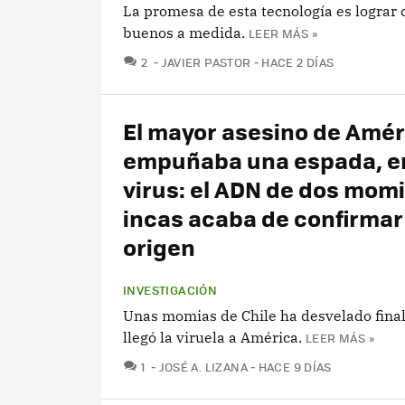
La promesa de esta tecnología es lograr 
buenos a medida.
LEER MÁS »
COMENTARIOS
2
JAVIER PASTOR
HACE 2 DÍAS
El mayor asesino de Amér
empuñaba una espada, e
virus: el ADN de dos mom
incas acaba de confirmar
origen
INVESTIGACIÓN
Unas momias de Chile ha desvelado fin
llegó la viruela a América.
LEER MÁS »
COMENTARIOS
1
JOSÉ A. LIZANA
HACE 9 DÍAS