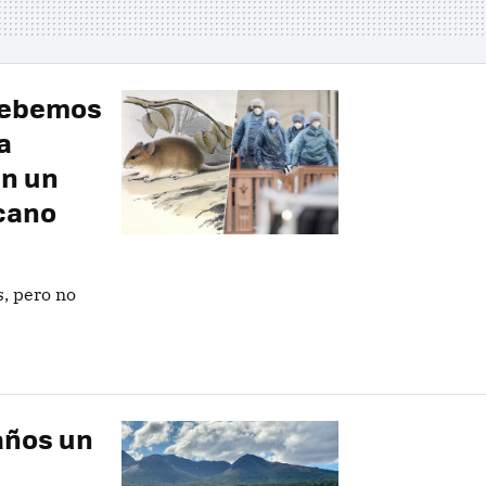
debemos
a
en un
cano
, pero no
años un