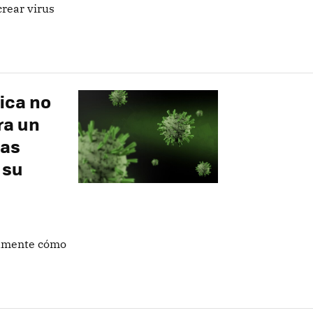
crear virus
ica no
ra un
ias
 su
almente cómo