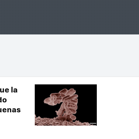
ue la
do
buenas