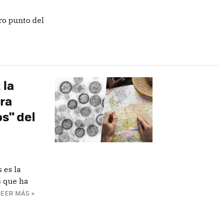
ro punto del
 la
ra
os" del
 es la
s que ha
LEER MÁS »