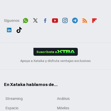
Síguenos
Wh
Twit
Fac
You
Inst
Tele
RSS
Flip
ats
ter
ebo
tub
agr
gra
boa
Link
Tikt
App
ok
e
am
m
rd
edI
ok
Suscríbete a
n
Apoya a Xataka y disfruta ventajas exclusivas
En Xataka hablamos de...
Streaming
Análisis
Espacio
Móviles