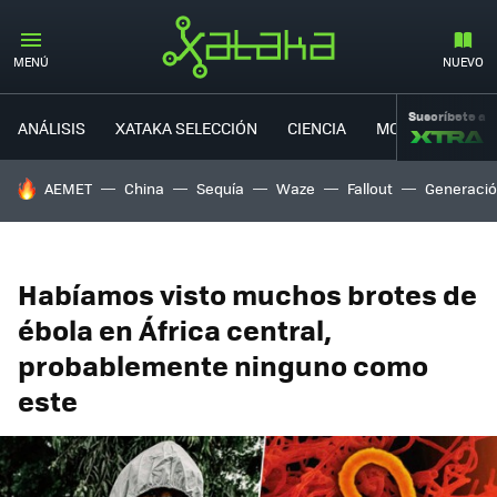
MENÚ
NUEVO
Suscríbete a
ANÁLISIS
XATAKA SELECCIÓN
CIENCIA
MOVILIDAD
HOY SE HABLA DE
AEMET
China
Sequía
Waze
Fallout
Generació
Habíamos visto muchos brotes de
ébola en África central,
probablemente ninguno como
este