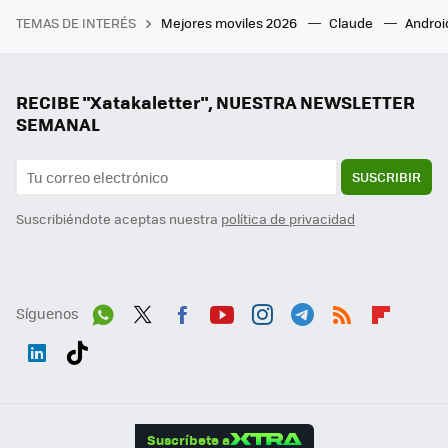
TEMAS DE INTERÉS
Mejores moviles 2026
Claude
Androi
RECIBE "Xatakaletter", NUESTRA NEWSLETTER
SEMANAL
SUSCRIBIR
Suscribiéndote aceptas nuestra
política de privacidad
Síguenos
Wh
Twit
Fac
You
Inst
Tele
RSS
Flip
ats
ter
ebo
tub
agr
gra
boa
Link
Tikt
App
ok
e
am
m
rd
edI
ok
Suscríbete a
n