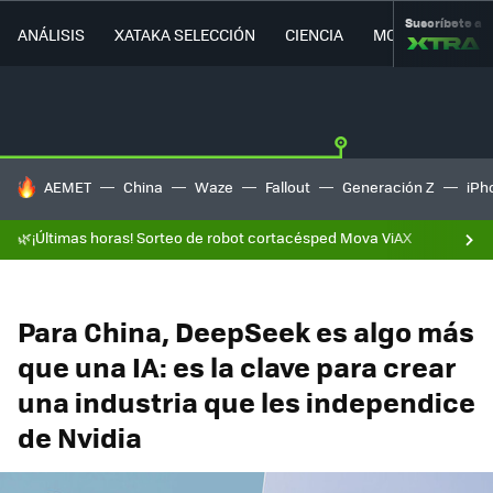
Suscríbete a
ANÁLISIS
XATAKA SELECCIÓN
CIENCIA
MOVILIDAD
HOY SE HABLA DE
AEMET
China
Waze
Fallout
Generación Z
iPh
🌿¡Últimas horas! Sorteo de robot cortacésped Mova ViAX
Para China, DeepSeek es algo más
que una IA: es la clave para crear
una industria que les independice
de Nvidia