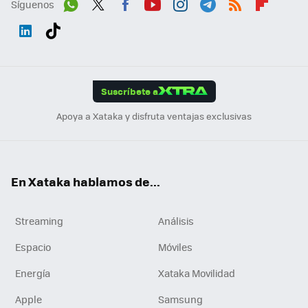
Síguenos
Wh
Twit
Fac
You
Inst
Tele
RSS
Flip
ats
ter
ebo
tub
agr
gra
boa
Link
Tikt
App
ok
e
am
m
rd
edI
ok
Suscríbete a
n
Apoya a Xataka y disfruta ventajas exclusivas
En Xataka hablamos de...
Streaming
Análisis
Espacio
Móviles
Energía
Xataka Movilidad
Apple
Samsung