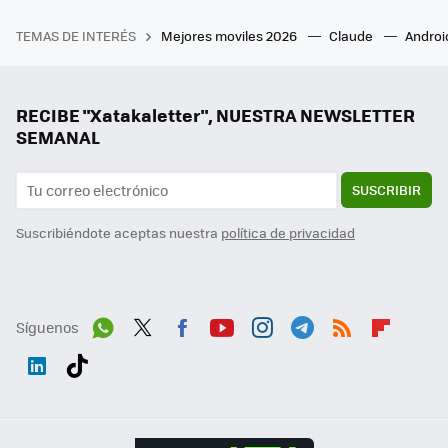
TEMAS DE INTERÉS
Mejores moviles 2026
Claude
Androi
RECIBE "Xatakaletter", NUESTRA NEWSLETTER
SEMANAL
SUSCRIBIR
Suscribiéndote aceptas nuestra
política de privacidad
Síguenos
Wh
Twit
Fac
You
Inst
Tele
RSS
Flip
ats
ter
ebo
tub
agr
gra
boa
Link
Tikt
App
ok
e
am
m
rd
edI
ok