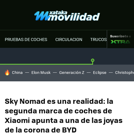
Suscríbete a
PRUEBAS DE COCHES
CIRCULACION
TRUCOS MOTOR
HOY SE HABLA DE
China
Elon Musk
Generación Z
Eclipse
Christoph
Sky Nomad es una realidad: la
segunda marca de coches de
Xiaomi apunta a una de las joyas
de la corona de BYD