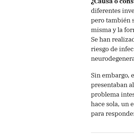
¿Causa o con
diferentes inv
pero también 
misma y la fo
Se han realiza
riesgo de infe
neurodegenera
Sin embargo, e
presentaban al
problema intes
hace sola, un 
para responder