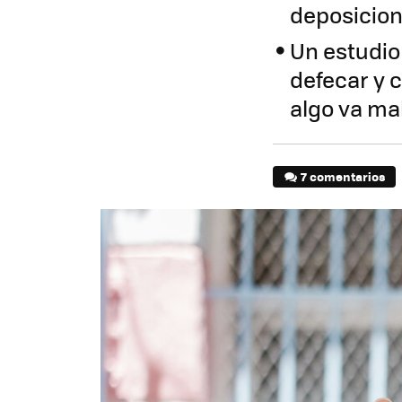
deposicion
Un estudio
defecar y 
algo va mal
7 comentarios