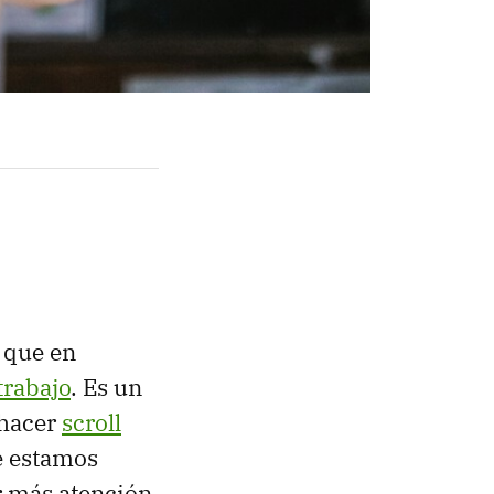
 que en
trabajo
. Es un
 hacer
scroll
e estamos
r más atención.