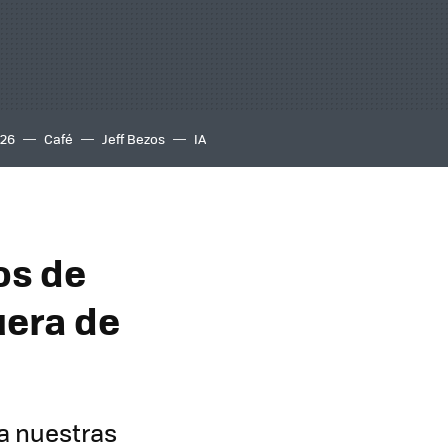
S26
Café
Jeff Bezos
IA
os de
uera de
 a nuestras