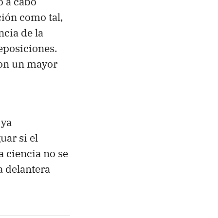
o a cabo
ción como tal,
ncia de la
eposiciones.
on un mayor
 ya
ar si el
a ciencia no se
a delantera