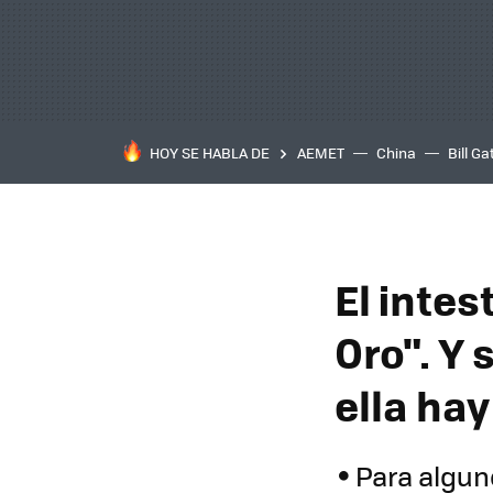
HOY SE HABLA DE
AEMET
China
Bill Ga
El intes
Oro". Y
ella ha
Para algun