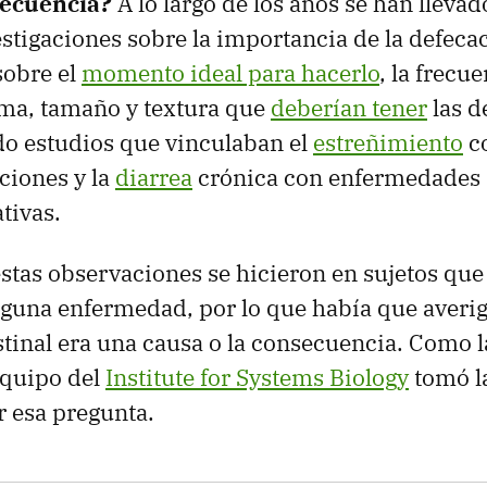
secuencia?
A lo largo de los años se han llevad
estigaciones sobre la importancia de la defeca
sobre el
momento ideal para hacerlo
, la frecue
rma, tamaño y textura que
deberían tener
las d
do estudios que vinculaban el
estreñimiento
c
cciones y la
diarrea
crónica con enfermedades
tivas.
stas observaciones se hicieron en sujetos que
guna enfermedad, por lo que había que averigu
tinal era una causa o la consecuencia. Como l
equipo del
Institute for Systems Biology
tomó l
 esa pregunta.