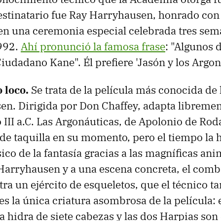
destinatario fue Ray Harryhausen, honrado con
 en una ceremonia especial celebrada tres sem
1992.
Ahí pronunció la famosa frase
: "Algunos 
iudadano Kane". Él prefiere 'Jasón y los Argon
 loco.
Se trata de la película más conocida de 
n. Dirigida por Don Chaffey, adapta libreme
o III a.C. Las Argonáuticas, de Apolonio de Rod
 de taquilla en su momento, pero el tiempo la 
sico de la fantasía gracias a las magníficas an
arryhausen y a una escena concreta, el comb
ra un ejército de esqueletos, que el técnico t
s la única criatura asombrosa de la película: 
a hidra de siete cabezas y las dos Harpias son 