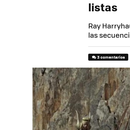
listas
Ray Harryhau
las secuenci
3 comentarios