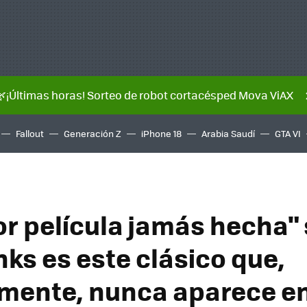
🌿¡Últimas horas! Sorteo de robot cortacésped Mova ViAX
Fallout
Generación Z
iPhone 18
Arabia Saudí
GTA VI
or película jamás hecha"
ks es este clásico que,
mente, nunca aparece en