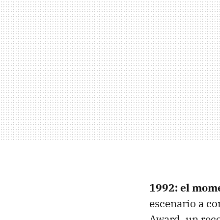
1992: el mom
escenario a co
Award, un reco