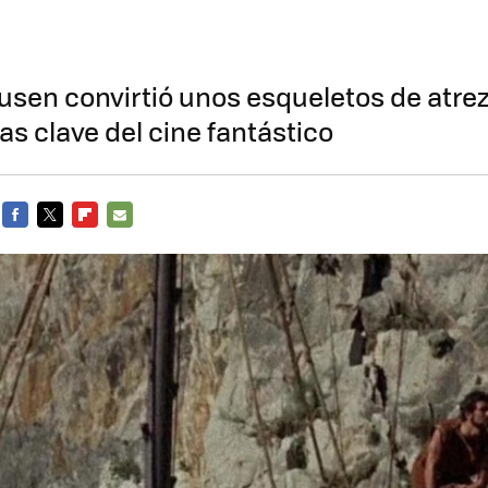
sen convirtió unos esqueletos de atre
as clave del cine fantástico
FACEBOOK
TWITTER
FLIPBOARD
E-
MAIL