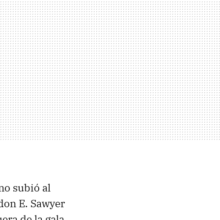
no subió al
rdon E. Sawyer
era de la gala