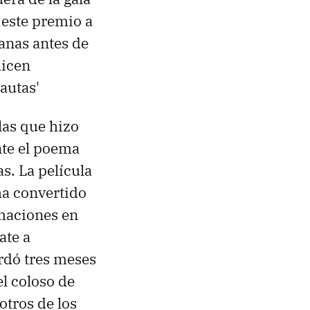
 este premio a
anas antes de
dicen
autas'
las que hizo
nte el poema
as. La película
ha convertido
imaciones en
ate a
ardó tres meses
el coloso de
otros de los