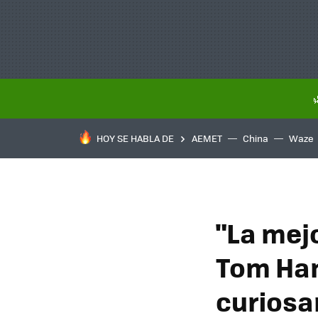
HOY SE HABLA DE
AEMET
China
Waze
"La mej
Tom Han
curiosa