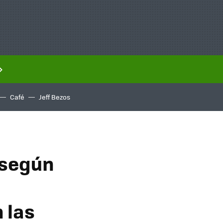
Café
Jeff Bezos
 según
 las