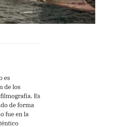
o es
n de los
filmografía. Es
cado de forma
o fue en la
téntico