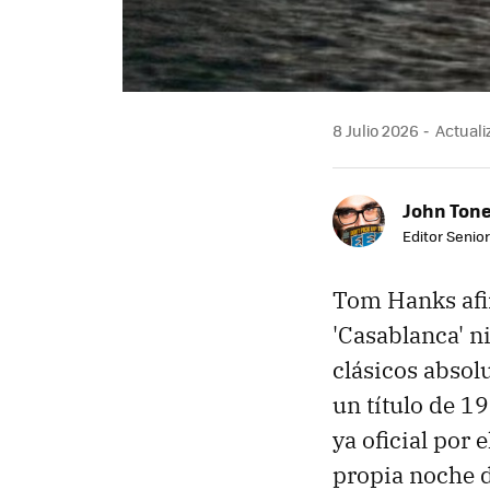
8 Julio 2026
Actualiz
John Ton
Editor Senio
Tom Hanks afir
'Casablanca' n
clásicos absol
un título de 1
ya oficial por
propia noche d