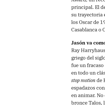
principal. El 
su trayectoria
los Oscar de 
Casablanca o C
Jasón va como
Ray Harryhause
griego del sigl
fue un fracaso
en todo un clá
stop motion
de H
espadazos cont
en animar. No e
bronce Talos, l