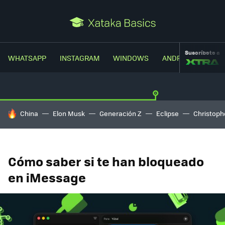
Suscríbete a
WHATSAPP
INSTAGRAM
WINDOWS
ANDROID
TRUC
HOY SE HABLA DE
China
Elon Musk
Generación Z
Eclipse
Christoph
Cómo saber si te han bloqueado
en iMessage