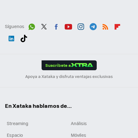
Síguenos
Wh
Twit
Fac
You
Inst
Tele
RSS
Flip
ats
ter
ebo
tub
agr
gra
boa
Link
Tikt
App
ok
e
am
m
rd
edI
ok
Suscríbete a
n
Apoya a Xataka y disfruta ventajas exclusivas
En Xataka hablamos de...
Streaming
Análisis
Espacio
Móviles