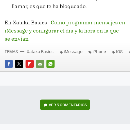
llamar, es que te ha bloqueado.
En Xataka Basics |
Cómo programar mensajes en
iMessage y configurar el día y la hora en la que
se envían
TEMAS
Xataka Basics
iMessage
iPhone
IOS
FACEBOOK
TWITTER
FLIPBOARD
E-
WHATSAPP
MAIL
VER
3 COMENTARIOS