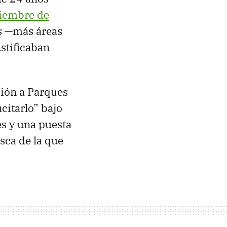
tiembre de
as —más áreas
stificaban
sión a Parques
citarlo” bajo
es y una puesta
sca de la que