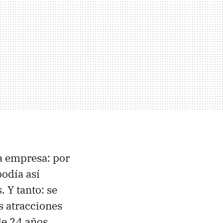
ca empresa: por
podía así
. Y tanto: se
s atracciones
de 24 años