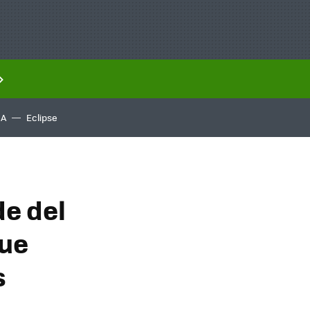
IA
Eclipse
de del
que
s