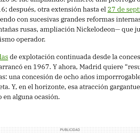
6; después, otra extensión hasta el
27 de sep
iendo con sucesivas grandes reformas intern
ntañas rusas, ampliación Nickelodeon— que ju
ismo operador.
das
de explotación continuada desde la conce
rrancó en 1967. Y ahora, Madrid quiere “resu
ras: una concesión de ocho años imporrrogabl
ta. Y, en el horizonte, esa atracción gargantue
 en alguna ocasión.