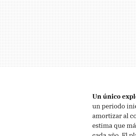
Un único expl
un periodo ini
amortizar al co
estima que más
cada año. El p