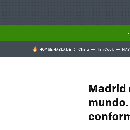
HOY SE HABLA DE
China
Tim Cook
NAS
Madrid 
mundo. 
conform