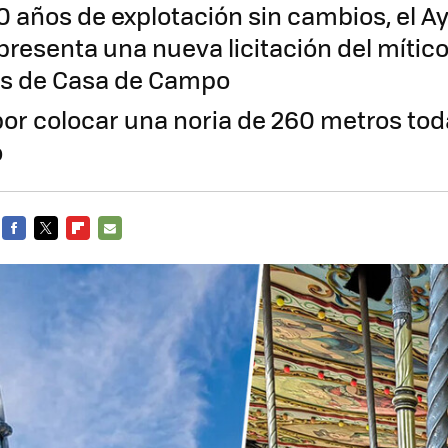
60 años de explotación sin cambios, el 
presenta una nueva licitación del mític
es de Casa de Campo
 por colocar una noria de 260 metros tod
o
FACEBOOK
TWITTER
FLIPBOARD
E-
MAIL