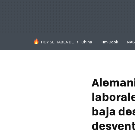
HOY SE HABLA DE
China
Tim Cook
NAS
Alemani
laborale
baja des
desvent