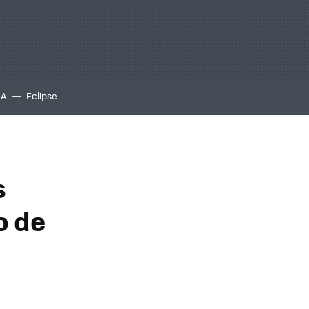
IA
Eclipse
s
o de