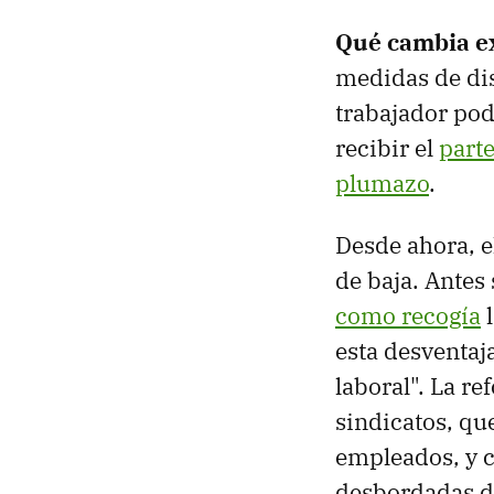
Qué cambia e
medidas de di
trabajador pod
recibir el
parte
plumazo
.
Desde ahora, e
de baja. Antes 
como recogía
l
esta desventaj
laboral". La r
sindicatos, qu
empleados, y c
desbordadas de