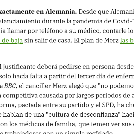
xactamente en Alemania.
Desde que Alemani
stanciamiento durante la pandemia de Covid-
ía llamar por teléfono a su médico, contarle l
 de baja
sin salir de casa. El plan de Merz
las 
l justificante deberá pedirse en persona desde
solo hacía falta a partir del tercer día de enfe
a
BBC
, el canciller Merz alegó que "no podem
a competitiva causada por largos períodos de 
eforma, pactada entre su partido y el SPD, ha c
e hablan de una "cultura de desconfianza" haci
on los médicos de familia, que temen ver sus 
 trabajadores con un simple resfriado.