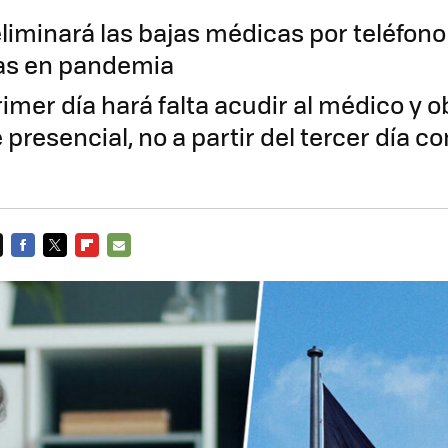
liminará las bajas médicas por teléfono
as en pandemia
imer día hará falta acudir al médico y 
e presencial, no a partir del tercer día 
FACEBOOK
TWITTER
FLIPBOARD
E-
MAIL