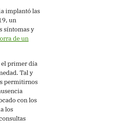
a implantó las
19, un
os síntomas y
borra de un
 el primer día
rmedad. Tal y
os permitirnos
ausencia
hocado con los
a los
consultas