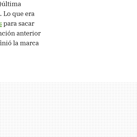
n)última
. Lo que era
s
para sacar
nción anterior
inió la marca