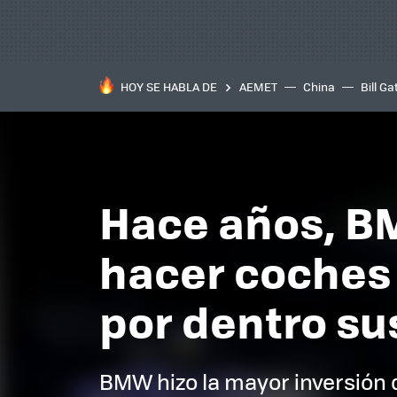
HOY SE HABLA DE
AEMET
China
Bill Ga
Hace años, B
hacer coches 
por dentro su
BMW hizo la mayor inversión d