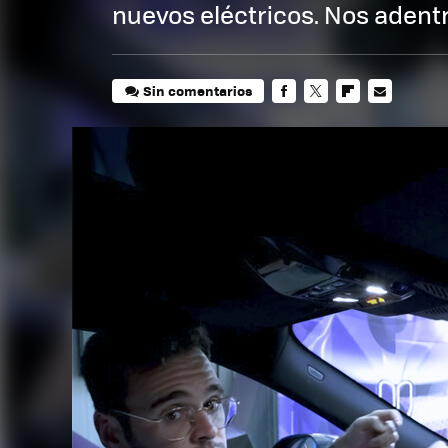
nuevos eléctricos. Nos adent
Sin comentarios
FACEBOOK
TWITTER
FLIPBOARD
E-
MAIL