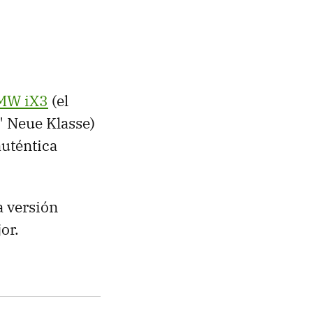
MW iX3
(el
" Neue Klasse)
uténtica
a versión
or.