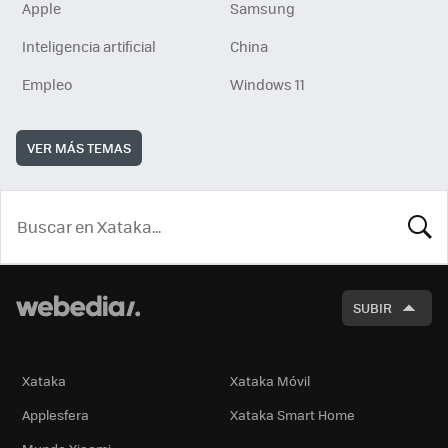
Apple
Samsung
Inteligencia artificial
China
Empleo
Windows 11
VER MÁS TEMAS
BUSCA
SUBIR
Xataka
Xataka Móvil
Applesfera
Xataka Smart Home