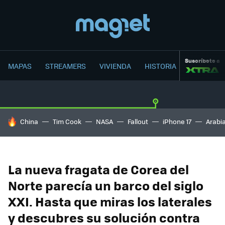
Suscríbete a
MAPAS
STREAMERS
VIVIENDA
HISTORIA
HOY SE HABLA DE
China
Tim Cook
NASA
Fallout
iPhone 17
Arabi
La nueva fragata de Corea del
Norte parecía un barco del siglo
XXI. Hasta que miras los laterales
y descubres su solución contra