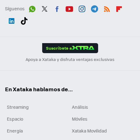
Síguenos
Wh
Twit
Fac
You
Inst
Tele
RSS
Flip
ats
ter
ebo
tub
agr
gra
boa
Link
Tikt
App
ok
e
am
m
rd
edI
ok
Suscríbete a
n
Apoya a Xataka y disfruta ventajas exclusivas
En Xataka hablamos de...
Streaming
Análisis
Espacio
Móviles
Energía
Xataka Movilidad