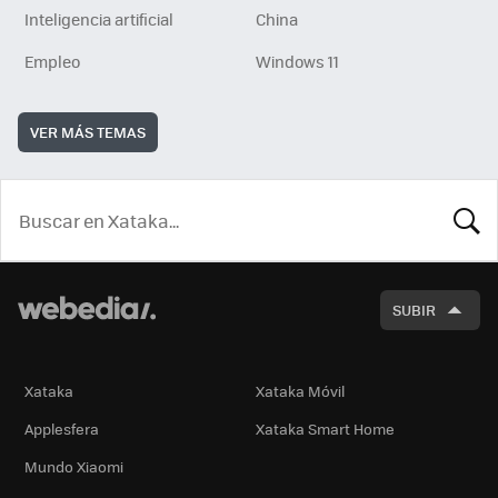
Inteligencia artificial
China
Empleo
Windows 11
VER MÁS TEMAS
BUSCA
SUBIR
Xataka
Xataka Móvil
Applesfera
Xataka Smart Home
Mundo Xiaomi