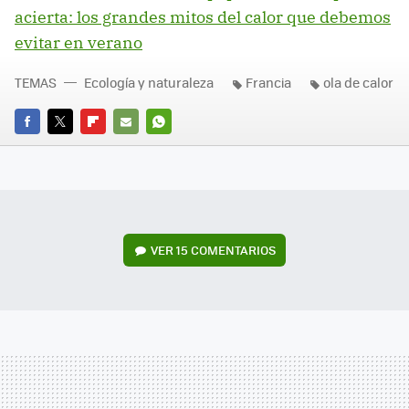
acierta: los grandes mitos del calor que debemos
evitar en verano
TEMAS
Ecología y naturaleza
Francia
ola de calor
FACEBOOK
TWITTER
FLIPBOARD
E-
WHATSAPP
MAIL
VER
15 COMENTARIOS