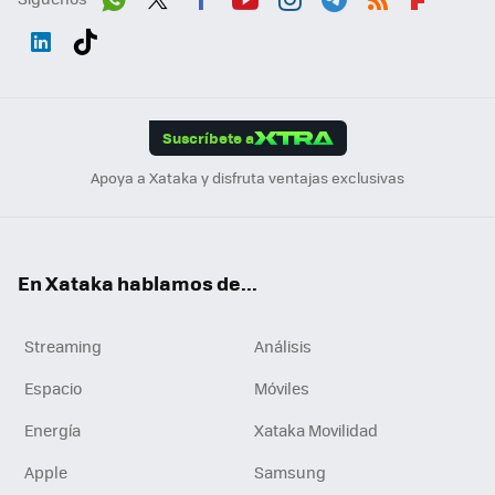
Wh
Twit
Fac
You
Inst
Tele
RSS
Flip
ats
ter
ebo
tub
agr
gra
boa
Link
Tikt
App
ok
e
am
m
rd
edI
ok
Suscríbete a
n
Apoya a Xataka y disfruta ventajas exclusivas
En Xataka hablamos de...
Streaming
Análisis
Espacio
Móviles
Energía
Xataka Movilidad
Apple
Samsung