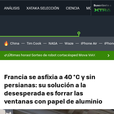
Suscríbete a
ANÁLISIS
XATAKA SELECCIÓN
CIENCIA
MOVILIDAD
HOY SE HABLA DE
China
Tim Cook
NASA
Waze
iPhone Air
iPhone
🌿¡Últimas horas! Sorteo de robot cortacésped Mova ViAX
Francia se asfixia a 40 °C y sin
persianas: su solución a la
desesperada es forrar las
ventanas con papel de aluminio