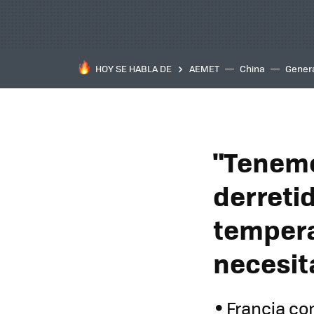
HOY SE HABLA DE
AEMET
China
Gener
"Tenemo
derretid
tempera
necesit
Francia co