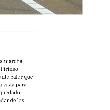
ca marcha
 Pirineo
tanto calor que
 vista para
a quedado
odar de los