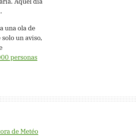
aria. Aquel día
.
a una ola de
 solo un aviso,
e
000 personas
tora de Metéo