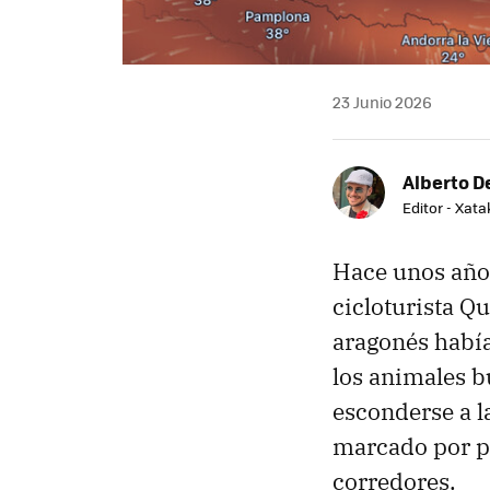
23 Junio 2026
Alberto De
Editor - Xat
Hace unos año
cicloturista Q
aragonés había 
los animales b
esconderse a l
marcado por pa
corredores.