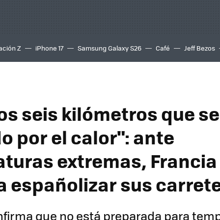
ación Z
iPhone 17
Samsung Galaxy S26
Café
Jeff Bezos
s seis kilómetros que s
o por el calor": ante
turas extremas, Francia
a españolizar sus carret
nfirma que no está preparada para tem