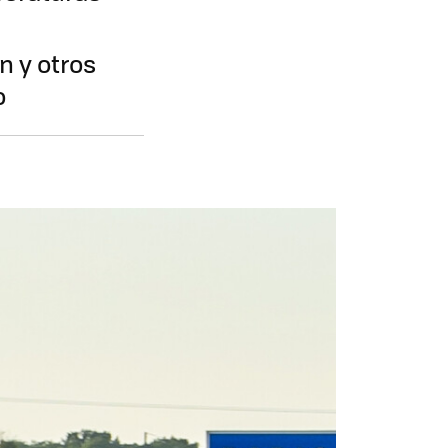
n y otros
o