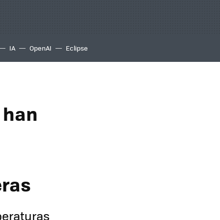
IA
OpenAI
Eclipse
e han
eras
peraturas