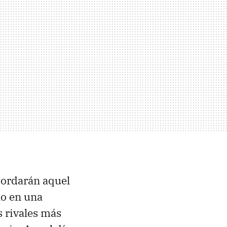
cordarán aquel
lo en una
 rivales más