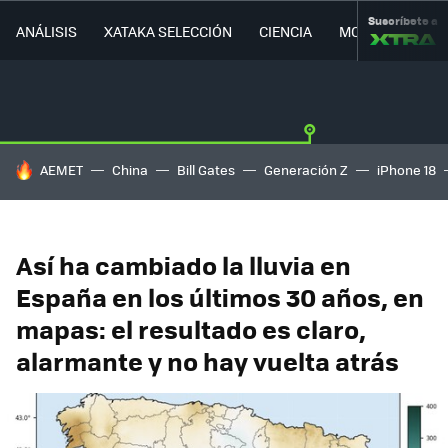
Suscríbete a
ANÁLISIS
XATAKA SELECCIÓN
CIENCIA
MOVILIDAD
HOY SE HABLA DE
AEMET
China
Bill Gates
Generación Z
iPhone 18
Así ha cambiado la lluvia en
España en los últimos 30 años, en
mapas: el resultado es claro,
alarmante y no hay vuelta atrás