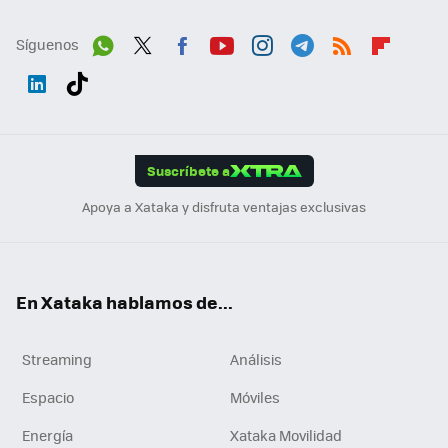
Síguenos
Wh
Twit
Fac
You
Inst
Tele
RSS
Flip
ats
ter
ebo
tub
agr
gra
boa
Link
Tikt
App
ok
e
am
m
rd
edI
ok
Suscríbete a
n
Apoya a Xataka y disfruta ventajas exclusivas
En Xataka hablamos de...
Streaming
Análisis
Espacio
Móviles
Energía
Xataka Movilidad