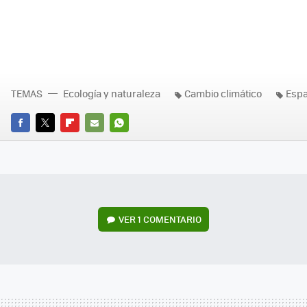
TEMAS
Ecología y naturaleza
Cambio climático
Esp
FACEBOOK
TWITTER
FLIPBOARD
E-
WHATSAPP
MAIL
VER
1 COMENTARIO