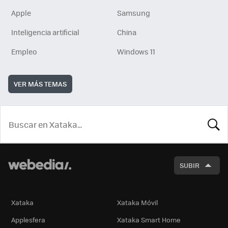
Apple
Samsung
Inteligencia artificial
China
Empleo
Windows 11
VER MÁS TEMAS
BUSCA
SUBIR
Xataka
Xataka Móvil
Applesfera
Xataka Smart Home