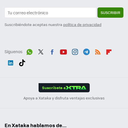
SUSCRIBIR
Suscribiéndote aceptas nuestra
política de privacidad
Síguenos
Wh
Twit
Fac
You
Inst
Tele
RSS
Flip
ats
ter
ebo
tub
agr
gra
boa
Link
Tikt
App
ok
e
am
m
rd
edI
ok
Suscríbete a
n
Apoya a Xataka y disfruta ventajas exclusivas
En Xataka hablamos de...