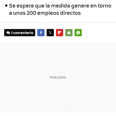
Se espera que la medida genere en torno
a unos 200 empleos directos
1 comentario
FACEBOOK
TWITTER
FLIPBOARD
E-
WHATSAPP
MAIL