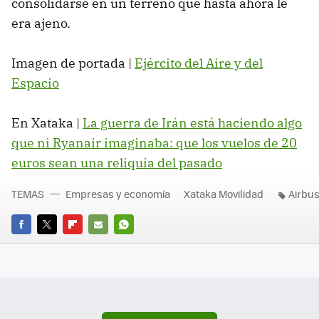
consolidarse en un terreno que hasta ahora le
era ajeno.
Imagen de portada |
Ejército del Aire y del
Espacio
En Xataka |
La guerra de Irán está haciendo algo
que ni Ryanair imaginaba: que los vuelos de 20
euros sean una reliquia del pasado
TEMAS
Empresas y economía
Xataka Movilidad
Airbu
FACEBOOK
TWITTER
FLIPBOARD
E-
WHATSAPP
MAIL