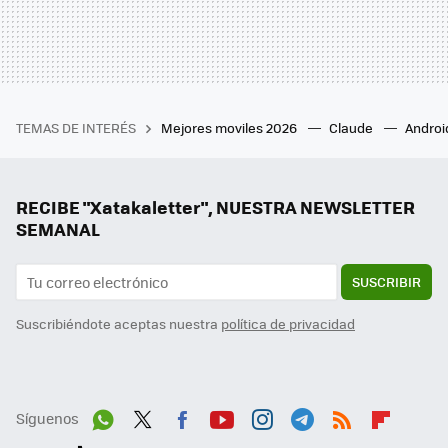
TEMAS DE INTERÉS
Mejores moviles 2026
Claude
Androi
RECIBE "Xatakaletter", NUESTRA NEWSLETTER
SEMANAL
SUSCRIBIR
Suscribiéndote aceptas nuestra
política de privacidad
Síguenos
Wh
Twit
Fac
You
Inst
Tele
RSS
Flip