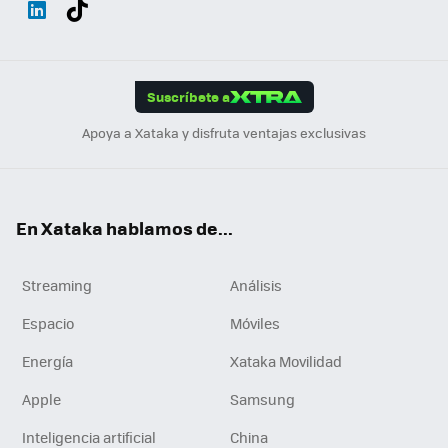
ats
ter
ebo
tub
agr
gra
boa
Link
Tikt
App
ok
e
am
m
rd
edI
ok
Suscríbete a
n
Apoya a Xataka y disfruta ventajas exclusivas
En Xataka hablamos de...
Streaming
Análisis
Espacio
Móviles
Energía
Xataka Movilidad
Apple
Samsung
Inteligencia artificial
China