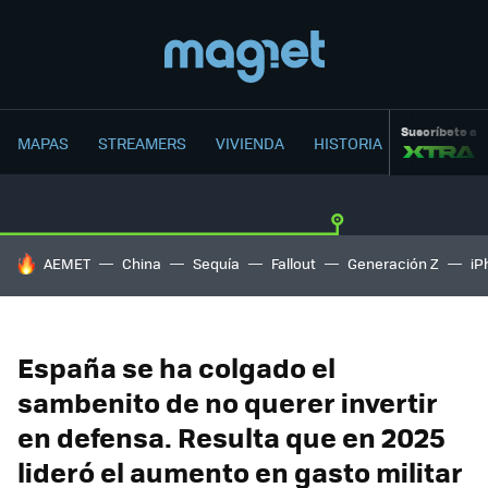
Suscríbete a
MAPAS
STREAMERS
VIVIENDA
HISTORIA
HOY SE HABLA DE
AEMET
China
Sequía
Fallout
Generación Z
iP
España se ha colgado el
sambenito de no querer invertir
en defensa. Resulta que en 2025
lideró el aumento en gasto militar