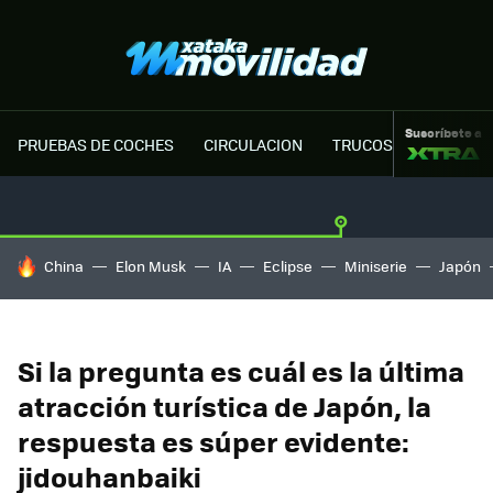
Suscríbete a
PRUEBAS DE COCHES
CIRCULACION
TRUCOS MOTOR
HOY SE HABLA DE
China
Elon Musk
IA
Eclipse
Miniserie
Japón
Si la pregunta es cuál es la última
atracción turística de Japón, la
respuesta es súper evidente:
jidouhanbaiki