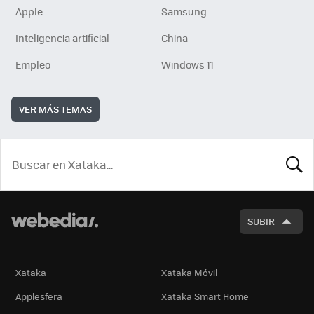
Apple
Samsung
Inteligencia artificial
China
Empleo
Windows 11
VER MÁS TEMAS
BUSCA
SUBIR
Xataka
Xataka Móvil
Applesfera
Xataka Smart Home