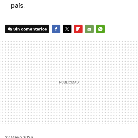
país.
Sin comentarios
FACEBOOK
TWITTER
FLIPBOARD
E-
WHATSAPP
MAIL
22 Mayo 2026