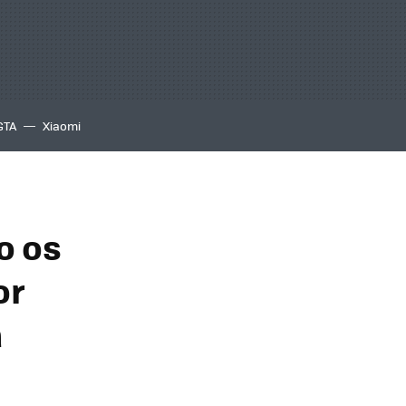
GTA
Xiaomi
io os
or
a