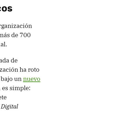
cos
organización
 más de 700
ial.
ada de
zación ha roto
 bajo un
nuevo
a es simple:
ete
l
Digital