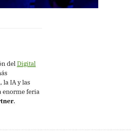
ón del
Digital
más
la IA y las
a enorme feria
rtner
.