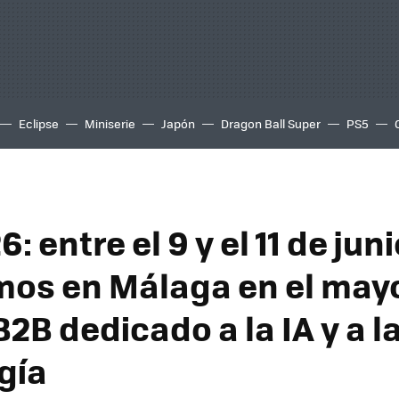
Eclipse
Miniserie
Japón
Dragon Ball Super
PS5
: entre el 9 y el 11 de jun
os en Málaga en el may
2B dedicado a la IA y a l
gía