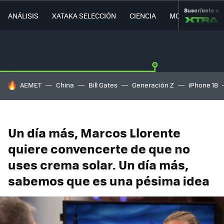
Suscríbete a
ANÁLISIS
XATAKA SELECCIÓN
CIENCIA
MOVILIDAD
HOY SE HABLA DE
AEMET
China
Bill Gates
Generación Z
iPhone 18
Un día más, Marcos Llorente
quiere convencerte de que no
uses crema solar. Un día más,
sabemos que es una pésima idea