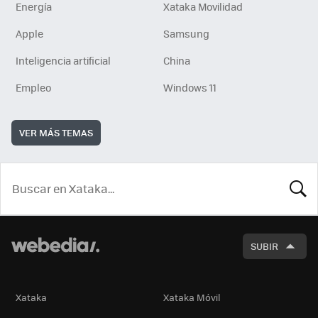
Energía
Xataka Movilidad
Apple
Samsung
Inteligencia artificial
China
Empleo
Windows 11
VER MÁS TEMAS
BUSCA
SUBIR
Xataka
Xataka Móvil