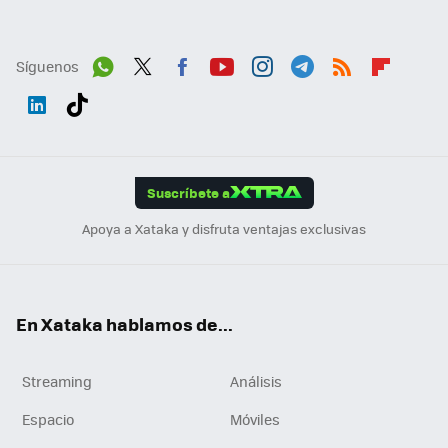
Síguenos
Wh
Twit
Fac
You
Inst
Tele
RSS
Flip
ats
ter
ebo
tub
agr
gra
boa
Link
Tikt
App
ok
e
am
m
rd
edI
ok
Suscríbete a
n
Apoya a Xataka y disfruta ventajas exclusivas
En Xataka hablamos de...
Streaming
Análisis
Espacio
Móviles