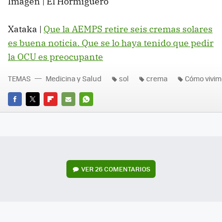
Imagen | El Hormiguero
Xataka |
Que la AEMPS retire seis cremas solares
es buena noticia. Que se lo haya tenido que pedir
la OCU es preocupante
TEMAS
Medicina y Salud
sol
crema
Cómo vivim
FACEBOOK
TWITTER
FLIPBOARD
E-
WHATSAPP
MAIL
VER
26 COMENTARIOS