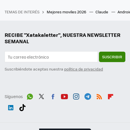
TEMAS DE INTERÉS
Mejores moviles 2026
Claude
Androi
RECIBE "Xatakaletter", NUESTRA NEWSLETTER
SEMANAL
SUSCRIBIR
Suscribiéndote aceptas nuestra
política de privacidad
Síguenos
Wh
Twit
Fac
You
Inst
Tele
RSS
Flip
ats
ter
ebo
tub
agr
gra
boa
Link
Tikt
App
ok
e
am
m
rd
edI
ok