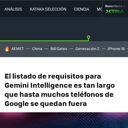
Suscríbete a
ANÁLISIS
XATAKA SELECCIÓN
CIENCIA
MOVILIDAD
HOY SE HABLA DE
AEMET
China
Bill Gates
Generación Z
iPhone 18
El listado de requisitos para
Gemini Intelligence es tan largo
que hasta muchos teléfonos de
Google se quedan fuera