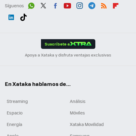
Síguenos
Wh
Twit
Fac
You
Inst
Tele
RSS
Flip
ats
ter
ebo
tub
agr
gra
boa
Link
Tikt
App
ok
e
am
m
rd
edI
ok
Suscríbete a
n
Apoya a Xataka y disfruta ventajas exclusivas
En Xataka hablamos de...
Streaming
Análisis
Espacio
Móviles
Energía
Xataka Movilidad
Apple
Samsung