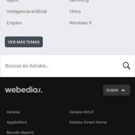
Inteligencia artificial
China
Empleo
Windows 11
VER MÁS TEMAS
BUSCA
SUBIR
Xataka
Xataka Móvil
Applesfera
Xataka Smart Home
Mundo Xiaomi