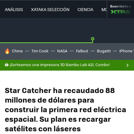
Suscríbete a
ANÁLISIS
XATAKA SELECCIÓN
CIENCIA
MOVILIDAD
HOY SE HABLA DE
China
Tim Cook
NASA
Fallout
Bugatti
iPhone 
🖨️ ¡Sorteamos una impresora 3D Bambu Lab A2L Combo!
Star Catcher ha recaudado 88
millones de dólares para
construir la primera red eléctrica
espacial. Su plan es recargar
satélites con láseres