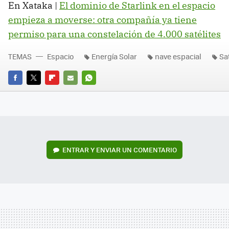
En Xataka |
El dominio de Starlink en el espacio
empieza a moverse: otra compañía ya tiene
permiso para una constelación de 4.000 satélites
TEMAS
Espacio
Energía Solar
nave espacial
Sa
FACEBOOK
TWITTER
FLIPBOARD
E-
WHATSAPP
MAIL
ENTRAR Y ENVIAR UN COMENTARIO