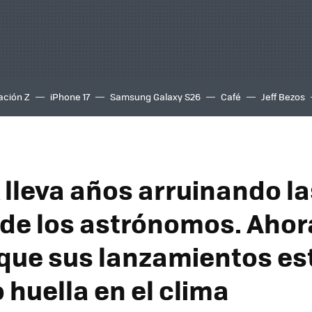
ación Z
iPhone 17
Samsung Galaxy S26
Café
Jeff Bezos
 lleva años arruinando l
de los astrónomos. Ahor
 que sus lanzamientos es
 huella en el clima