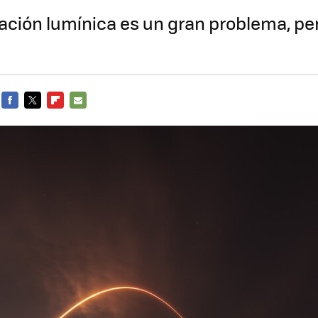
ción lumínica es un gran problema, per
FACEBOOK
TWITTER
FLIPBOARD
E-
MAIL