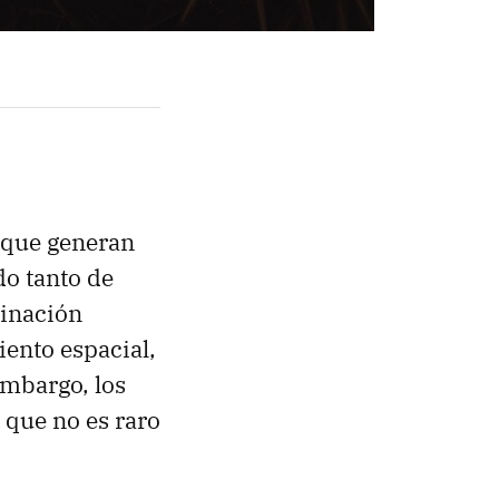
que generan
do tanto de
minación
ento espacial,
embargo, los
 que no es raro