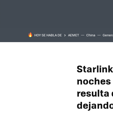
HOY SE HABLA DE
AEMET
China
Gener
Starlink
noches 
resulta
dejando