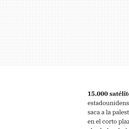
15.000 satéli
estadouniden
saca a la pale
en el corto pl