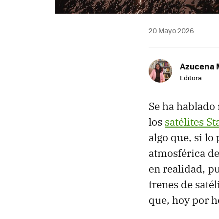
20 Mayo 2026
Azucena 
Editora
Se ha hablado
los
satélites St
algo que, si l
atmosférica de
en realidad, p
trenes de saté
que, hoy por h