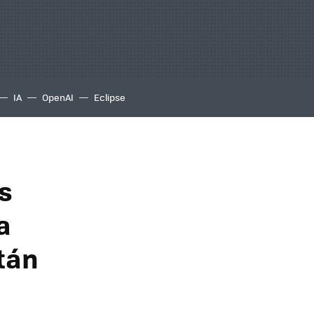
IA
OpenAI
Eclipse
as
a
tán