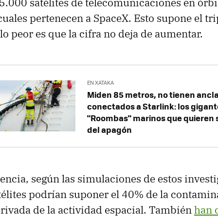
5.000 satélites de telecomunicaciones en órbi
cuales pertenecen a SpaceX. Esto supone el trip
lo peor es que la cifra no deja de aumentar.
EN XATAKA
Miden 85 metros, no tienen ancla
conectados a Starlink: los gigan
"Roombas" marinos que quieren sa
del apagón
cia, según las simulaciones de estos investi
télites podrían suponer el 40% de la contami
rivada de la actividad espacial. También
han 