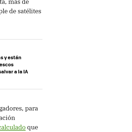
ta, más de
le de satélites
s y están
tescos
lvar a la IA
gadores, para
nación
calculado
que