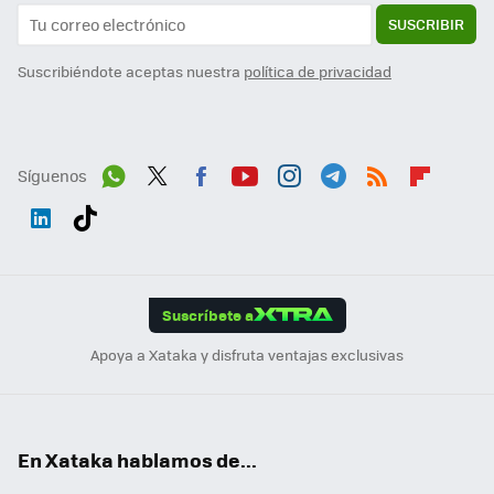
SUSCRIBIR
Suscribiéndote aceptas nuestra
política de privacidad
Síguenos
Wh
Twit
Fac
You
Inst
Tele
RSS
Flip
ats
ter
ebo
tub
agr
gra
boa
Link
Tikt
App
ok
e
am
m
rd
edI
ok
Suscríbete a
n
Apoya a Xataka y disfruta ventajas exclusivas
En Xataka hablamos de...