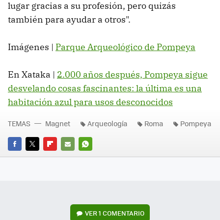
lugar gracias a su profesión, pero quizás
también para ayudar a otros".
Imágenes |
Parque Arqueológico de Pompeya
En Xataka |
2.000 años después, Pompeya sigue
desvelando cosas fascinantes: la última es una
habitación azul para usos desconocidos
TEMAS
Magnet
Arqueología
Roma
Pompeya
FACEBOOK
TWITTER
FLIPBOARD
E-
WHATSAPP
MAIL
VER
1 COMENTARIO