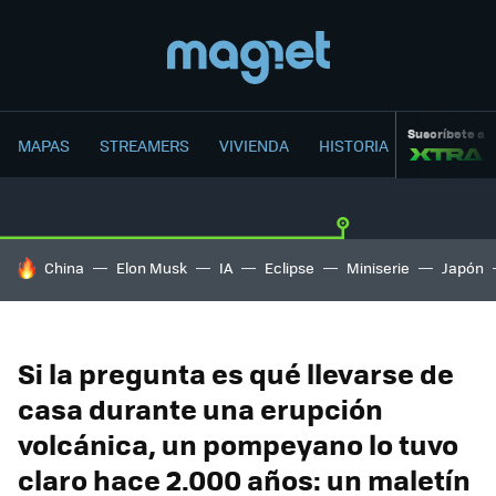
Suscríbete a
MAPAS
STREAMERS
VIVIENDA
HISTORIA
HOY SE HABLA DE
China
Elon Musk
IA
Eclipse
Miniserie
Japón
Si la pregunta es qué llevarse de
casa durante una erupción
volcánica, un pompeyano lo tuvo
claro hace 2.000 años: un maletín