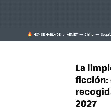
HOY SE HABLA DE
AEMET
China
Sequí
La limpi
ficción:
recogid
2027