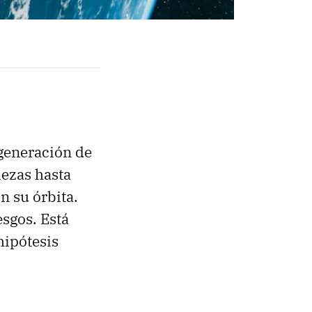
 generación de
iezas hasta
n su órbita.
sgos. Está
hipótesis