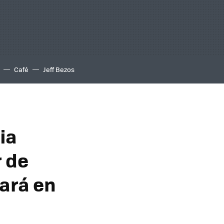
Café
Jeff Bezos
ia
r de
gará en