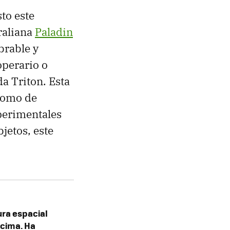
to este
raliana
Paladin
brable y
operario o
da Triton. Esta
 como de
xperimentales
jetos, este
ra espacial
ncima. Ha