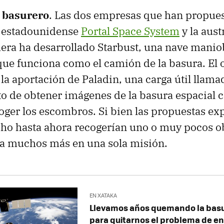
l basurero
. Las dos empresas que han propues
a estadounidense
Portal Space System
y la aust
mera ha desarrollado Starbust, una nave manio
que funciona como el camión de la basura. El 
la aportación de Paladin, una carga útil llama
to de obtener imágenes de la basura espacial
ecoger los escombros. Si bien las propuestas e
ho hasta ahora recogerían uno o muy pocos ob
ía muchos más en una sola misión.
EN XATAKA
Llevamos años quemando la basu
para quitarnos el problema de e