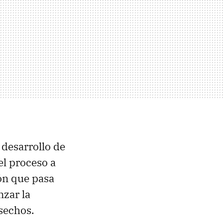
 desarrollo de
el proceso a
ión que pasa
nzar la
esechos.