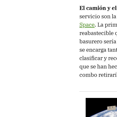
El camión y e
servicio son l
Space
. La pri
reabastecible 
basurero sería 
se encarga tan
clasificar y r
que se han hec
combo retirar