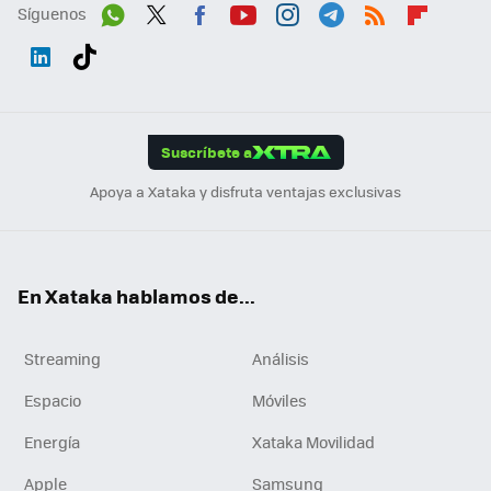
Síguenos
Wh
Twit
Fac
You
Inst
Tele
RSS
Flip
ats
ter
ebo
tub
agr
gra
boa
Link
Tikt
App
ok
e
am
m
rd
edI
ok
Suscríbete a
n
Apoya a Xataka y disfruta ventajas exclusivas
En Xataka hablamos de...
Streaming
Análisis
Espacio
Móviles
Energía
Xataka Movilidad
Apple
Samsung