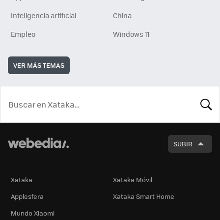
Inteligencia artificial
China
Empleo
Windows 11
VER MÁS TEMAS
BUSCA
SUBIR
Xataka
Xataka Móvil
Applesfera
Xataka Smart Home
Mundo Xiaomi