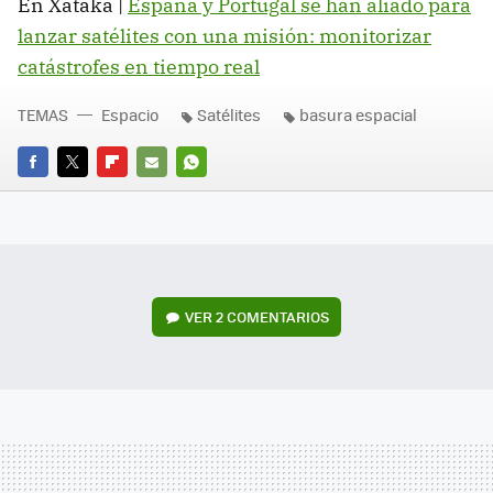
En Xataka |
España y Portugal se han aliado para
lanzar satélites con una misión: monitorizar
catástrofes en tiempo real
TEMAS
Espacio
Satélites
basura espacial
FACEBOOK
TWITTER
FLIPBOARD
E-
WHATSAPP
MAIL
VER
2 COMENTARIOS