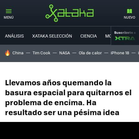
MENÚ
NUEVO
Suscríbete a
ANÁLISIS
XATAKA SELECCIÓN
CIENCIA
MOVILIDAD
HOY SE HABLA DE
China
Tim Cook
NASA
Ola de calor
iPhone 18
Llevamos años quemando la
basura espacial para quitarnos el
problema de encima. Ha
resultado ser una pésima idea