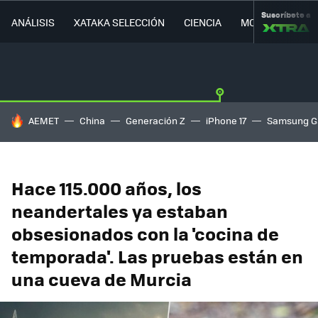
Suscríbete a
ANÁLISIS
XATAKA SELECCIÓN
CIENCIA
MOVILIDAD
HOY SE HABLA DE
AEMET
China
Generación Z
iPhone 17
Samsung G
Hace 115.000 años, los
neandertales ya estaban
obsesionados con la 'cocina de
temporada'. Las pruebas están en
una cueva de Murcia