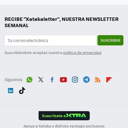
RECIBE "Xatakaletter", NUESTRA NEWSLETTER
SEMANAL
SUSCRIBIR
Suscribiéndote aceptas nuestra
política de privacidad
Síguenos
Wh
Twit
Fac
You
Inst
Tele
RSS
Flip
ats
ter
ebo
tub
agr
gra
boa
Link
Tikt
App
ok
e
am
m
rd
edI
ok
Suscríbete a
n
Apoya a Xataka y disfruta ventajas exclusivas