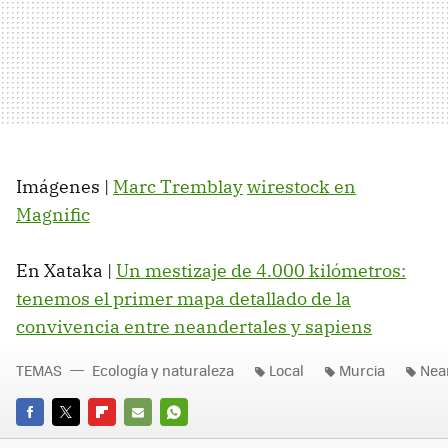
Imágenes |
Marc Tremblay
wirestock en
Magnific
En Xataka |
Un mestizaje de 4.000 kilómetros:
tenemos el primer mapa detallado de la
convivencia entre neandertales y sapiens
TEMAS
Ecología y naturaleza
Local
Murcia
Nea
FACEBOOK
TWITTER
FLIPBOARD
E-
WHATSAPP