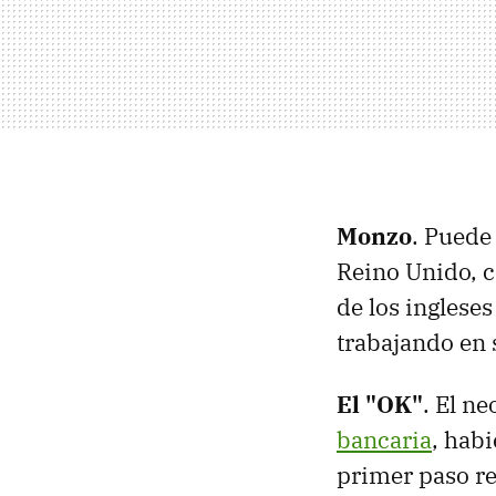
Monzo
. Puede
Reino Unido, c
de los inglese
trabajando en 
El "OK"
. El n
bancaria
, hab
primer paso re