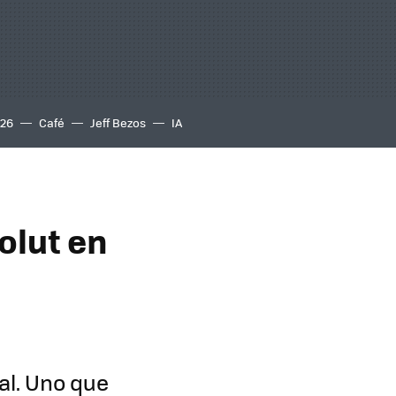
S26
Café
Jeff Bezos
IA
olut en
al. Uno que