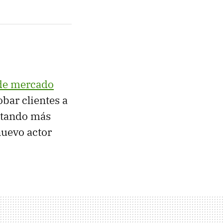
 de mercado
obar clientes a
ptando más
nuevo actor