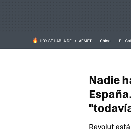
HOY SE HABLA DE
AEMET
China
Bill Ga
Nadie h
España.
"todaví
Revolut está