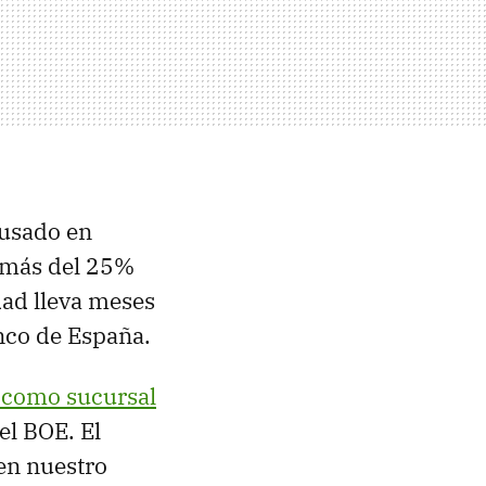
 usado en
, más del 25%
dad lleva meses
anco de España.
 como sucursal
el BOE. El
en nuestro