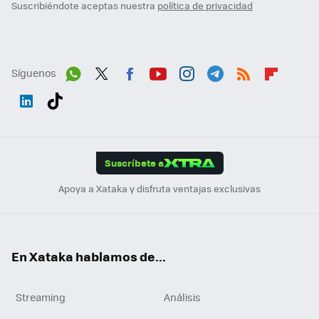
Suscribiéndote aceptas nuestra
política de privacidad
Síguenos
Wh
Twit
Fac
You
Inst
Tele
RSS
Flip
ats
ter
ebo
tub
agr
gra
boa
Link
Tikt
App
ok
e
am
m
rd
edI
ok
Suscríbete a
n
Apoya a Xataka y disfruta ventajas exclusivas
En Xataka hablamos de...
Streaming
Análisis