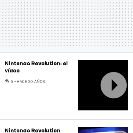
Nintendo Revolution: el
vídeo
COMENTARIOS
5
HACE 20 AÑOS
Nintendo Revolution