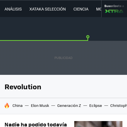
Suscríbete a
ANÁLISIS
XATAKA SELECCIÓN
CIENCIA
MOVILIDAD
Revolution
HOY SE HABLA DE
China
Elon Musk
Generación Z
Eclipse
Christop
Nadie ha podido todavía