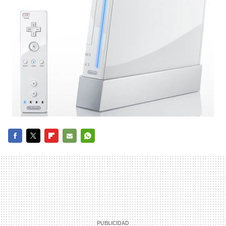
FACEBOOK
TWITTER
FLIPBOARD
E-
WHATSAPP
MAIL