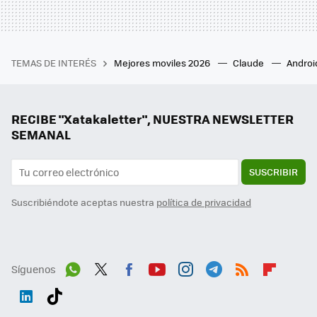
TEMAS DE INTERÉS
Mejores moviles 2026
Claude
Androi
RECIBE "Xatakaletter", NUESTRA NEWSLETTER
SEMANAL
SUSCRIBIR
Suscribiéndote aceptas nuestra
política de privacidad
Síguenos
Wh
Twit
Fac
You
Inst
Tele
RSS
Flip
ats
ter
ebo
tub
agr
gra
boa
Link
Tikt