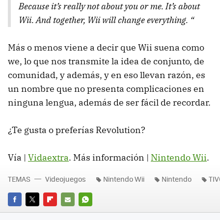
Because it’s really not about you or me. It’s about
Wii. And together, Wii will change everything. “
Más o menos viene a decir que Wii suena como
we, lo que nos transmite la idea de conjunto, de
comunidad, y además, y en eso llevan razón, es
un nombre que no presenta complicaciones en
ninguna lengua, además de ser fácil de recordar.
¿Te gusta o preferías Revolution?
Vía |
Vidaextra
. Más información |
Nintendo Wii
.
TEMAS
Videojuegos
Nintendo Wii
Nintendo
TI
FACEBOOK
TWITTER
FLIPBOARD
E-
WHATSAPP