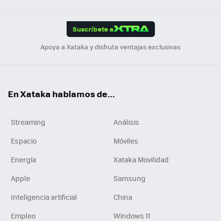
App
ok
e
am
m
rd
edI
ok
Suscríbete a
n
Apoya a Xataka y disfruta ventajas exclusivas
En Xataka hablamos de...
Streaming
Análisis
Espacio
Móviles
Energía
Xataka Movilidad
Apple
Samsung
Inteligencia artificial
China
Empleo
Windows 11