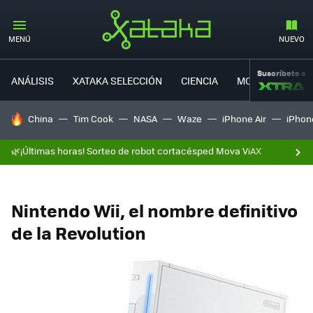
MENÚ
NUEVO
Suscríbete a
ANÁLISIS
XATAKA SELECCIÓN
CIENCIA
MOVILIDAD
HOY SE HABLA DE
China
Tim Cook
NASA
Waze
iPhone Air
iPhone
🌿¡Últimas horas! Sorteo de robot cortacésped Mova ViAX
Nintendo Wii, el nombre definitivo
de la Revolution