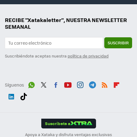
RECIBE "Xatakaletter", NUESTRA NEWSLETTER
SEMANAL
SUSCRIBIR
Suscribiéndote aceptas nuestra
política de privacidad
Síguenos
Wh
Twit
Fac
You
Inst
Tele
RSS
Flip
ats
ter
ebo
tub
agr
gra
boa
Link
Tikt
App
ok
e
am
m
rd
edI
ok
Suscríbete a
n
Apoya a Xataka y disfruta ventajas exclusivas