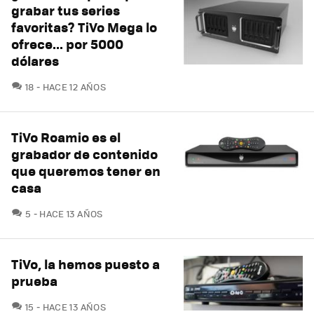
grabar tus series
favoritas? TiVo Mega lo
ofrece... por 5000
dólares
COMENTARIOS
18
HACE 12 AÑOS
TiVo Roamio es el
grabador de contenido
que queremos tener en
casa
COMENTARIOS
5
HACE 13 AÑOS
TiVo, la hemos puesto a
prueba
COMENTARIOS
15
HACE 13 AÑOS