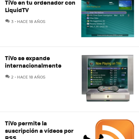
TiVo en tu ordenador con
LiquidTV
COMENTARIOS
3
HACE 18 AÑOS
TiVo se expande
internacionalmente
COMENTARIOS
2
HACE 18 AÑOS
TiVo permite la
suscripción a vídeos por
RSS