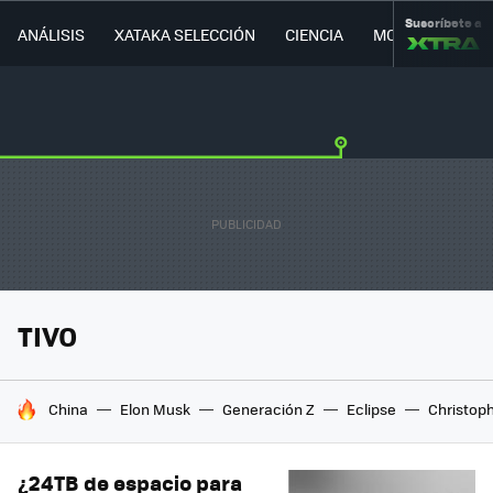
Suscríbete a
ANÁLISIS
XATAKA SELECCIÓN
CIENCIA
MOVILIDAD
TIVO
HOY SE HABLA DE
China
Elon Musk
Generación Z
Eclipse
Christop
¿24TB de espacio para