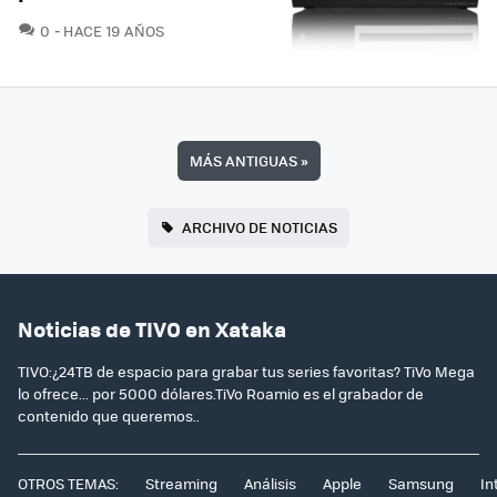
COMENTARIOS
0
HACE 19 AÑOS
MÁS ANTIGUAS
»
ARCHIVO DE NOTICIAS
Noticias de TIVO en Xataka
TIVO:¿24TB de espacio para grabar tus series favoritas? TiVo Mega
lo ofrece... por 5000 dólares.TiVo Roamio es el grabador de
contenido que queremos..
OTROS TEMAS:
Streaming
Análisis
Apple
Samsung
In