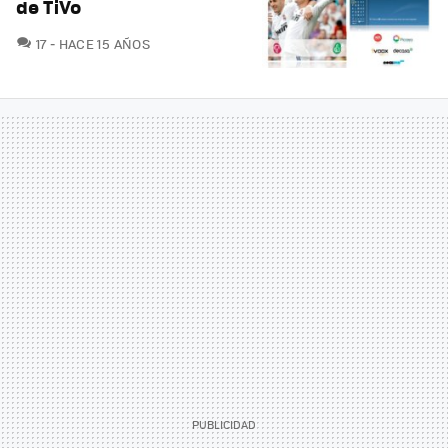
de TiVo
COMENTARIOS
17
HACE 15 AÑOS