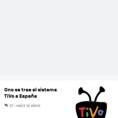
Ono se trae el sistema
TiVo a España
COMENTARIOS
37
HACE 16 AÑOS