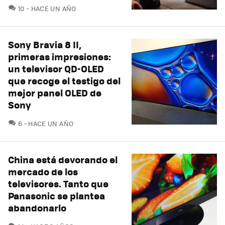
COMENTARIOS
10
HACE UN AÑO
Sony Bravia 8 II,
primeras impresiones:
un televisor QD-OLED
que recoge el testigo del
mejor panel OLED de
Sony
COMENTARIOS
6
HACE UN AÑO
China está devorando el
mercado de los
televisores. Tanto que
Panasonic se plantea
abandonarlo
COMENTARIOS