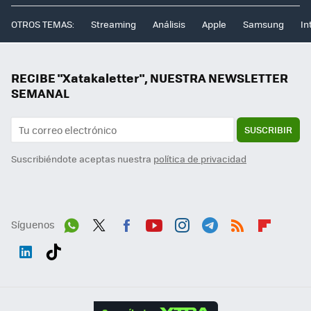
OTROS TEMAS:
Streaming
Análisis
Apple
Samsung
In
RECIBE "Xatakaletter", NUESTRA NEWSLETTER
SEMANAL
SUSCRIBIR
Suscribiéndote aceptas nuestra
política de privacidad
Síguenos
Wh
Twit
Fac
You
Inst
Tele
RSS
Flip
ats
ter
ebo
tub
agr
gra
boa
Link
Tikt
App
ok
e
am
m
rd
edI
ok