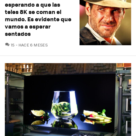
esperando a que las
teles 8K se coman el
mundo. Es evidente que
vamos a esperar
sentados
COMENTARIOS
15
HACE 6 MESES