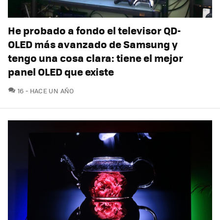
He probado a fondo el televisor QD-
OLED más avanzado de Samsung y
tengo una cosa clara: tiene el mejor
panel OLED que existe
COMENTARIOS
16
HACE UN AÑO