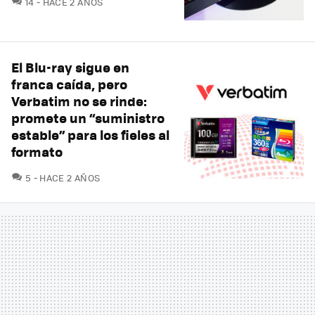
14
HACE 2 AÑOS
El Blu-ray sigue en
franca caída, pero
Verbatim no se rinde:
promete un “suministro
estable” para los fieles al
formato
COMENTARIOS
5
HACE 2 AÑOS