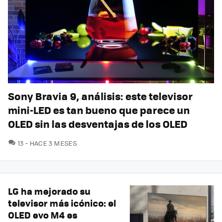
Sony Bravia 9, análisis: este televisor
mini-LED es tan bueno que parece un
OLED sin las desventajas de los OLED
COMENTARIOS
13
HACE 3 MESES
LG ha mejorado su
televisor más icónico: el
OLED evo M4 es