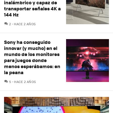
inalámbrico y capaz de
transportar señales 4K a
144 Hz
COMENTARIOS
2
HACE 2 AÑOS
Sony ha conseguido
innovar (y mucho) en el
mundo de los monitores
para juegos donde
menos esperábamos: en
la peana
COMENTARIOS
5
HACE 2 AÑOS