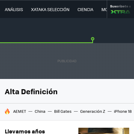
Suscríbete a
ANÁLISIS
XATAKA SELECCIÓN
CIENCIA
MOVILIDAD
Alta Definición
HOY SE HABLA DE
AEMET
China
Bill Gates
Generación Z
iPhone 18
Llevamos años