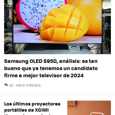
Samsung OLED S95D, análisis: es tan
bueno que ya tenemos un candidato
firme a mejor televisor de 2024
COMENTARIOS
23
HACE 3 MESES
Los últimos proyectores
portátiles de XGIMI