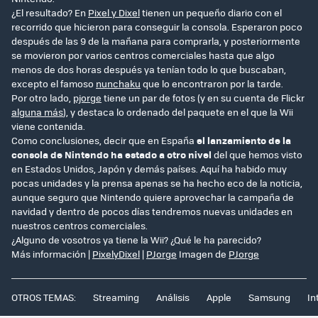
¿El resultado? En
Pixel y Dixel
tienen un pequeño diario con el
recorrido que hicieron para conseguir la consola. Esperaron poco
después de las 9 de la mañana para comprarla, y posteriormente
se movieron por varios centros comerciales hasta que algo
menos de dos horas después ya tenían todo lo que buscaban,
excepto el famoso
nunchaku
que lo encontraron por la tarde.
Por otro lado,
pjorge
tiene un par de fotos (y en su cuenta de Flickr
alguna más
), y destaca lo ordenado del paquete en el que la Wii
viene contenida.
Como conclusiones, decir que en España
el lanzamiento de la
consola de Nintendo ha estado a otro nivel
del que hemos visto
en Estados Unidos, Japón y demás países. Aquí ha habido muy
pocas unidades y la prensa apenas se ha hecho eco de la noticia,
aunque seguro que Nintendo quiere aprovechar la campaña de
navidad y dentro de pocos días tendremos nuevas unidades en
nuestros centros comerciales.
¿Alguno de vosotros ya tiene la Wii? ¿Qué le ha parecido?
Más información |
PixelyDixel
|
PJorge
Imagen de
PJorge
OTROS TEMAS:
Streaming
Análisis
Apple
Samsung
In