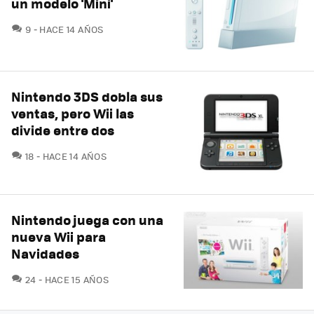
un modelo 'Mini'
COMENTARIOS
9
HACE 14 AÑOS
Nintendo 3DS dobla sus
ventas, pero Wii las
divide entre dos
COMENTARIOS
18
HACE 14 AÑOS
Nintendo juega con una
nueva Wii para
Navidades
COMENTARIOS
24
HACE 15 AÑOS