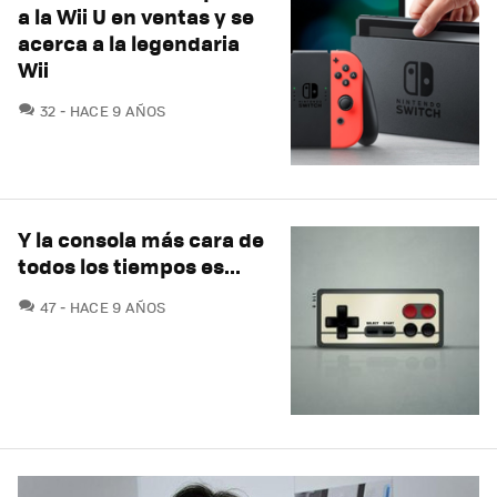
a la Wii U en ventas y se
acerca a la legendaria
Wii
COMENTARIOS
32
HACE 9 AÑOS
Y la consola más cara de
todos los tiempos es...
COMENTARIOS
47
HACE 9 AÑOS