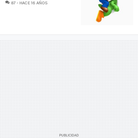
COMENTARIOS
87
HACE 16 AÑOS