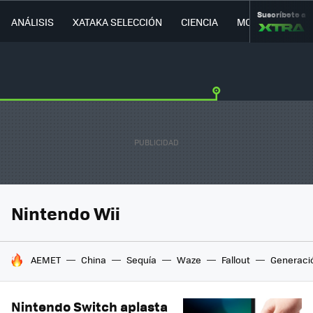
Suscríbete a
ANÁLISIS
XATAKA SELECCIÓN
CIENCIA
MOVILIDAD
Nintendo Wii
HOY SE HABLA DE
AEMET
China
Sequía
Waze
Fallout
Generaci
Nintendo Switch aplasta