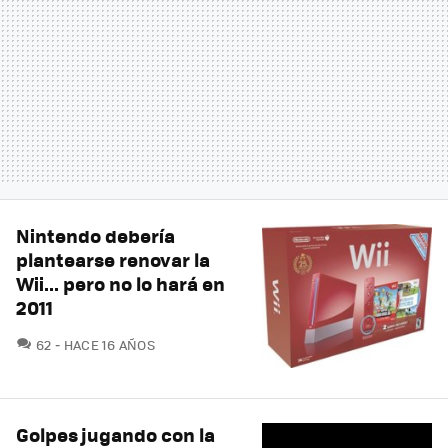
Nintendo debería
plantearse renovar la
Wii... pero no lo hará en
2011
COMENTARIOS
62
HACE 16 AÑOS
Golpes jugando con la