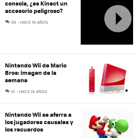
consola, ¿es Kinect un
accesorio peligroso?
COMENTARIOS
56
HACE 16 AÑOS
Nintendo Wii de Mario
Bros: imagen de la
semana
COMENTARIOS
10
HACE 16 AÑOS
Nintendo Wii se aferra a
los jugadores causales y
los recuerdos