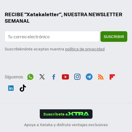
RECIBE "Xatakaletter", NUESTRA NEWSLETTER
SEMANAL
SUSCRIBIR
Suscribiéndote aceptas nuestra
política de privacidad
Síguenos
Wh
Twit
Fac
You
Inst
Tele
RSS
Flip
ats
ter
ebo
tub
agr
gra
boa
Link
Tikt
App
ok
e
am
m
rd
edI
ok
Suscríbete a
n
Apoya a Xataka y disfruta ventajas exclusivas