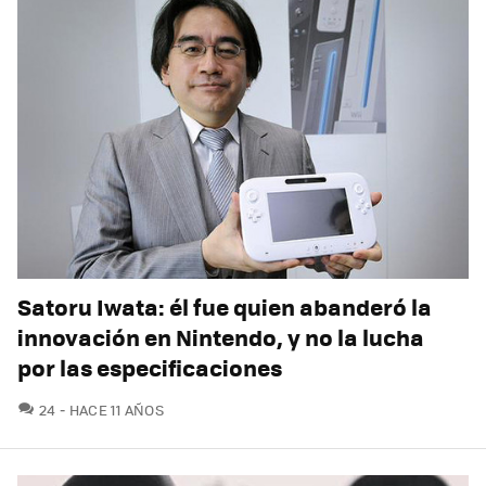
Satoru Iwata: él fue quien abanderó la
innovación en Nintendo, y no la lucha
por las especificaciones
COMENTARIOS
24
HACE 11 AÑOS