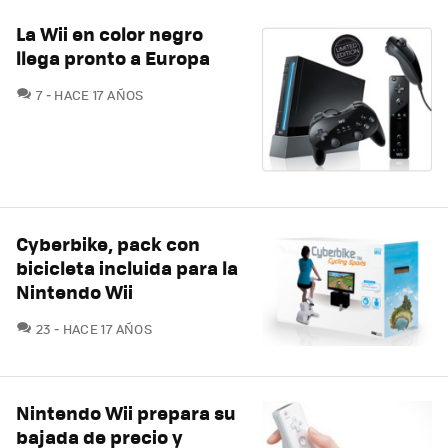
La Wii en color negro
llega pronto a Europa
COMENTARIOS
7
HACE 17 AÑOS
Cyberbike, pack con
bicicleta incluida para la
Nintendo Wii
COMENTARIOS
23
HACE 17 AÑOS
Nintendo Wii prepara su
bajada de precio y