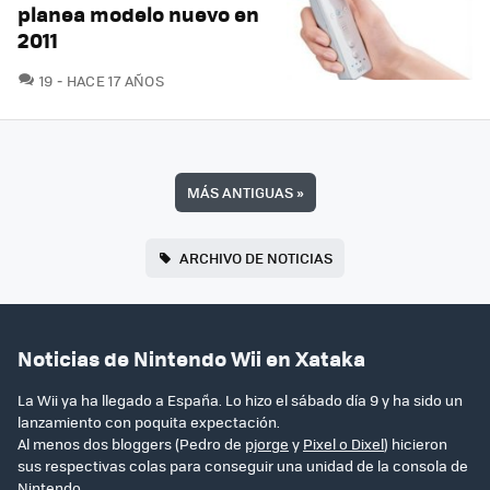
planea modelo nuevo en
2011
COMENTARIOS
19
HACE 17 AÑOS
MÁS ANTIGUAS
»
ARCHIVO DE NOTICIAS
Noticias de Nintendo Wii en Xataka
La Wii ya ha llegado a España. Lo hizo el sábado día 9 y ha sido un
lanzamiento con poquita expectación.
Al menos dos bloggers (Pedro de
pjorge
y
Pixel o Dixel
) hicieron
sus respectivas colas para conseguir una unidad de la consola de
Nintendo.