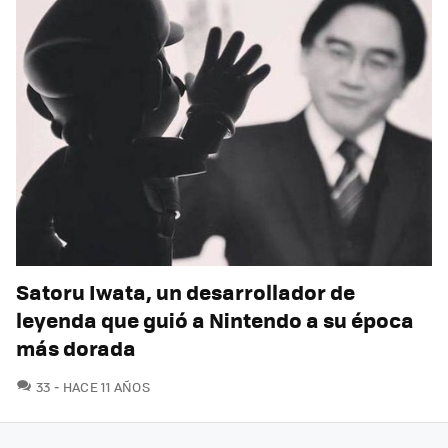
Satoru Iwata, un desarrollador de
leyenda que guió a Nintendo a su época
más dorada
COMENTARIOS
33
HACE 11 AÑOS