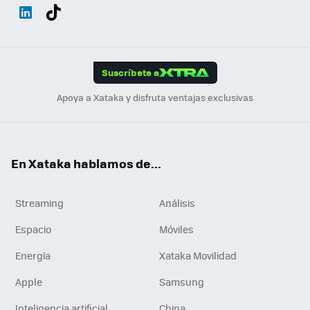
Wh
Twit
Fac
You
Inst
Tele
RSS
Flip
ats
ter
ebo
tub
agr
gra
boa
Link
Tikt
App
ok
e
am
m
rd
edI
ok
Suscríbete a
n
Apoya a Xataka y disfruta ventajas exclusivas
En Xataka hablamos de...
Streaming
Análisis
Espacio
Móviles
Energía
Xataka Movilidad
Apple
Samsung
Inteligencia artificial
China