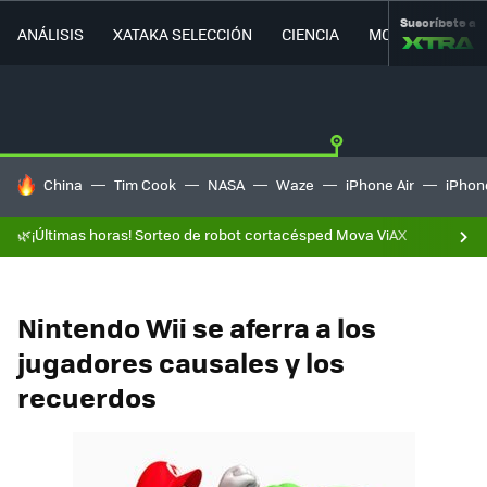
Suscríbete a
ANÁLISIS
XATAKA SELECCIÓN
CIENCIA
MOVILIDAD
HOY SE HABLA DE
China
Tim Cook
NASA
Waze
iPhone Air
iPhone
🌿¡Últimas horas! Sorteo de robot cortacésped Mova ViAX
Nintendo Wii se aferra a los
jugadores causales y los
recuerdos