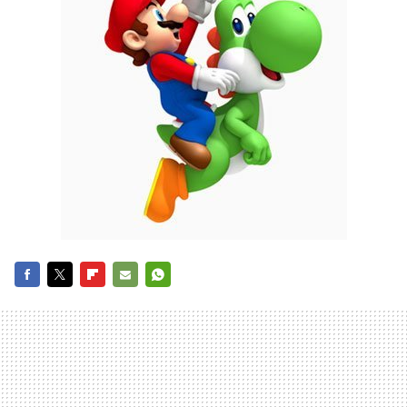
FACEBOOK
TWITTER
FLIPBOARD
E-
WHATSAPP
MAIL