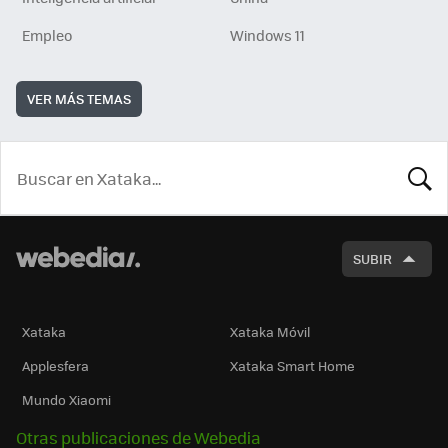
Empleo
Windows 11
VER MÁS TEMAS
BUSCA
SUBIR
Xataka
Xataka Móvil
Applesfera
Xataka Smart Home
Mundo Xiaomi
Otras publicaciones de Webedia