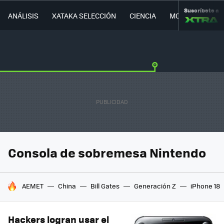
Suscríbete a
ANÁLISIS
XATAKA SELECCIÓN
CIENCIA
MOVILIDAD
Consola de sobremesa Nintendo
HOY SE HABLA DE
AEMET
China
Bill Gates
Generación Z
iPhone 18
Hackers logran usar el