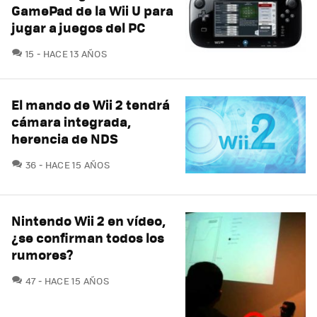
GamePad de la Wii U para
jugar a juegos del PC
COMENTARIOS
15
HACE 13 AÑOS
El mando de Wii 2 tendrá
cámara integrada,
herencia de NDS
COMENTARIOS
36
HACE 15 AÑOS
Nintendo Wii 2 en vídeo,
¿se confirman todos los
rumores?
COMENTARIOS
47
HACE 15 AÑOS