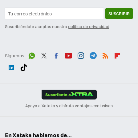
SUSCRIBIR
Suscribiéndote aceptas nuestra
política de privacidad
Síguenos
Wh
Twit
Fac
You
Inst
Tele
RSS
Flip
ats
ter
ebo
tub
agr
gra
boa
Link
Tikt
App
ok
e
am
m
rd
edI
ok
Suscríbete a
n
Apoya a Xataka y disfruta ventajas exclusivas
En Xataka hablamos de...