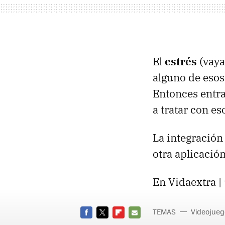
El
estrés
(vaya
alguno de esos
Entonces entra
a tratar con e
La integración
otra aplicació
En Vidaextra |
TEMAS
Videojueg
FACEBOOK
TWITTER
FLIPBOARD
E-