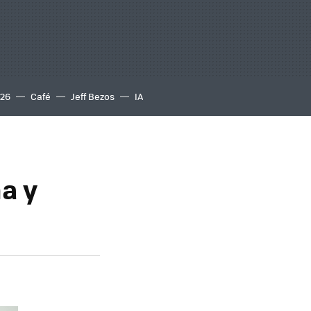
S26
Café
Jeff Bezos
IA
na y