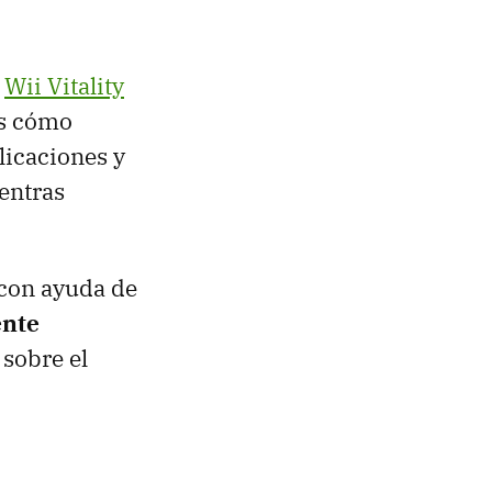
l
Wii Vitality
os cómo
licaciones y
entras
 con ayuda de
ente
sobre el