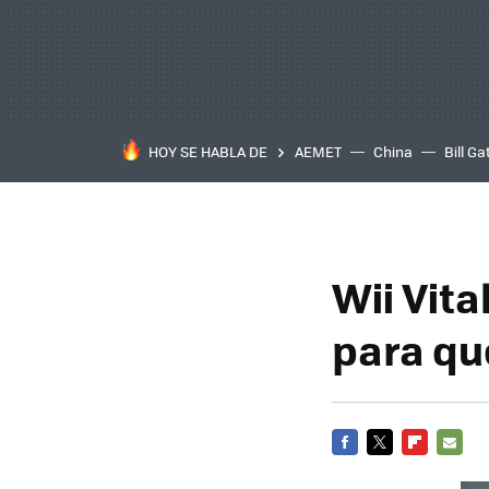
HOY SE HABLA DE
AEMET
China
Bill Ga
Wii Vita
para qu
FACEBOOK
TWITTER
FLIPBOARD
E-