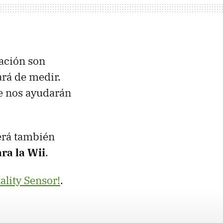
jación son
ará de medir.
ue nos ayudarán
será también
ra la Wii
.
ality Sensor!
.