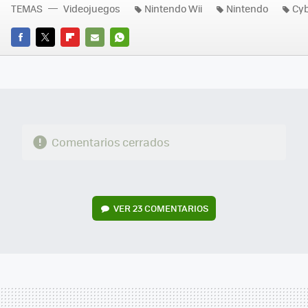
TEMAS
Videojuegos
Nintendo Wii
Nintendo
Cyb
FACEBOOK
TWITTER
FLIPBOARD
E-
WHATSAPP
MAIL
Comentarios cerrados
VER
23 COMENTARIOS