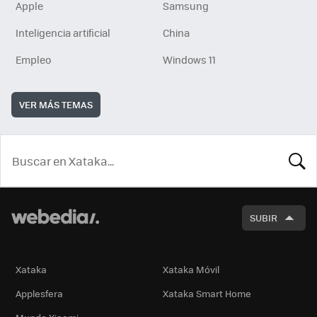
Apple
Samsung
Inteligencia artificial
China
Empleo
Windows 11
VER MÁS TEMAS
BUSCA
SUBIR
Xataka
Xataka Móvil
Applesfera
Xataka Smart Home