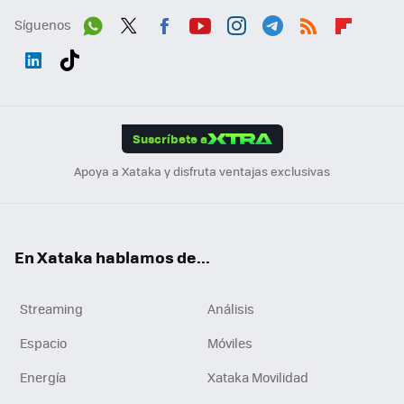
Síguenos
Wh
Twit
Fac
You
Inst
Tele
RSS
Flip
ats
ter
ebo
tub
agr
gra
boa
Link
Tikt
App
ok
e
am
m
rd
edI
ok
Suscríbete a
n
Apoya a Xataka y disfruta ventajas exclusivas
En Xataka hablamos de...
Streaming
Análisis
Espacio
Móviles
Energía
Xataka Movilidad