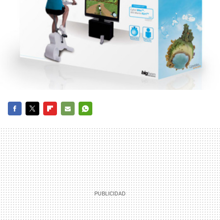
FACEBOOK
TWITTER
FLIPBOARD
E-
WHATSAPP
MAIL