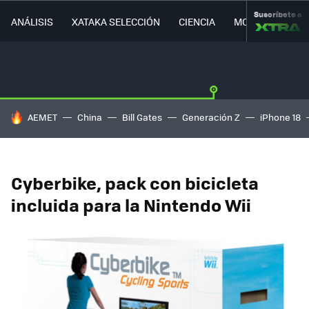
Suscríbete a
ANÁLISIS
XATAKA SELECCIÓN
CIENCIA
MOVILIDAD
HOY SE HABLA DE
AEMET
China
Bill Gates
Generación Z
iPhone 18
Cyberbike, pack con bicicleta
incluida para la Nintendo Wii