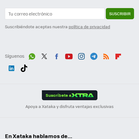
SUSCRIBIR
Suscribiéndote aceptas nuestra
política de privacidad
Síguenos
Wh
Twit
Fac
You
Inst
Tele
RSS
Flip
ats
ter
ebo
tub
agr
gra
boa
Link
Tikt
App
ok
e
am
m
rd
edI
ok
Suscríbete a
n
Apoya a Xataka y disfruta ventajas exclusivas
En Xataka hablamos de...