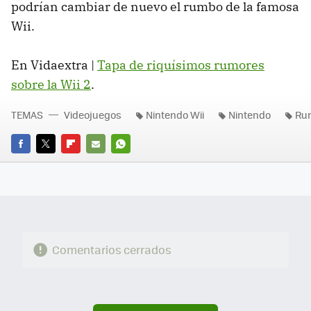
podrían cambiar de nuevo el rumbo de la famosa
Wii.
En Vidaextra |
Tapa de riquísimos rumores
sobre la Wii 2
.
TEMAS
Videojuegos
Nintendo Wii
Nintendo
Ru
FACEBOOK
TWITTER
FLIPBOARD
E-
WHATSAPP
MAIL
Comentarios cerrados