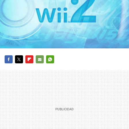
FACEBOOK
TWITTER
FLIPBOARD
E-
WHATSAPP
MAIL