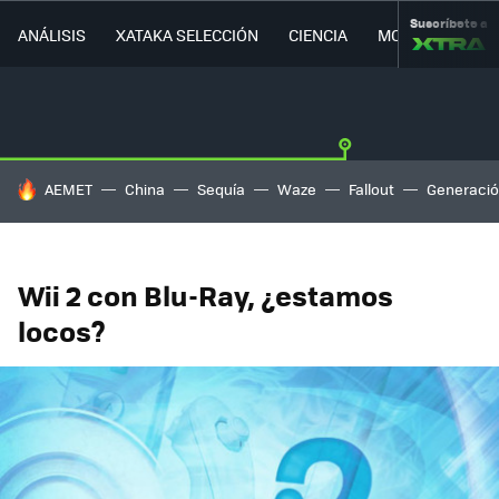
Suscríbete a
ANÁLISIS
XATAKA SELECCIÓN
CIENCIA
MOVILIDAD
HOY SE HABLA DE
AEMET
China
Sequía
Waze
Fallout
Generació
Wii 2 con Blu-Ray, ¿estamos
locos?