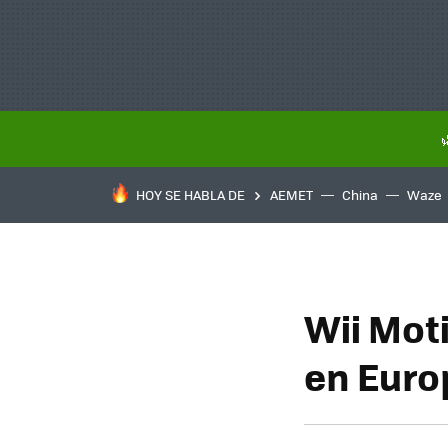
HOY SE HABLA DE
AEMET
China
Waze
Wii Mot
en Euro