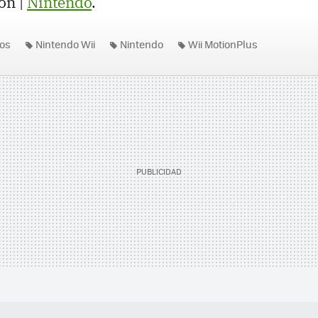
ón |
Nintendo
.
os
Nintendo Wii
Nintendo
Wii MotionPlus