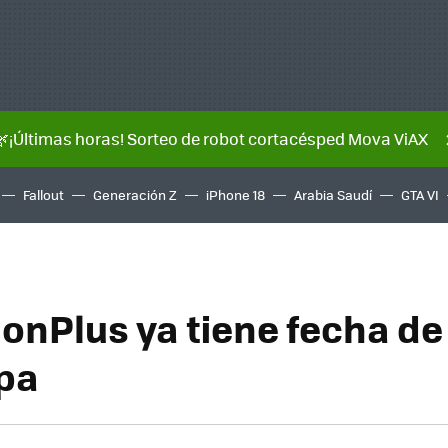
🌿¡Últimas horas! Sorteo de robot cortacésped Mova ViAX
Fallout
Generación Z
iPhone 18
Arabia Saudí
GTA VI
ionPlus ya tiene fecha de
pa