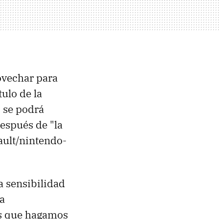
ovechar para
tulo de la
 se podrá
después de "la
ault/nintendo-
a sensibilidad
ta
os que hagamos