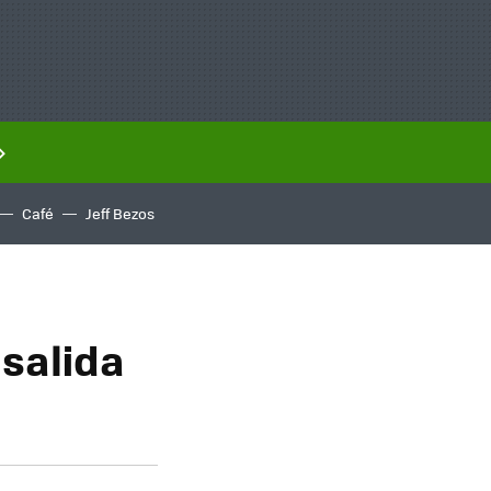
Café
Jeff Bezos
 salida