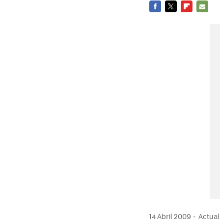
FACEBOOK
TWITTER
FLIPBOARD
E-
MAIL
14 Abril 2009
Actuali