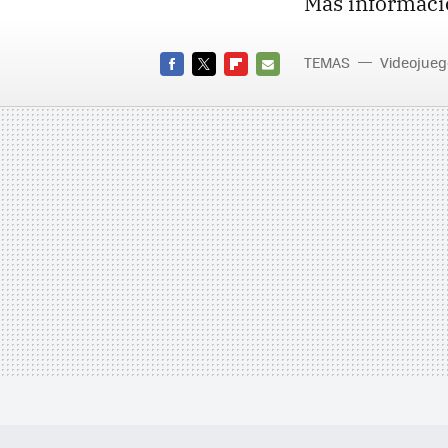
Más informaci
TEMAS
Videojueg
FACEBOOK
TWITTER
FLIPBOARD
E-
MAIL