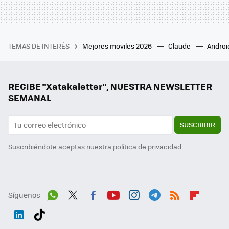
TEMAS DE INTERÉS
Mejores moviles 2026
Claude
Androi
RECIBE "Xatakaletter", NUESTRA NEWSLETTER
SEMANAL
SUSCRIBIR
Suscribiéndote aceptas nuestra
política de privacidad
Síguenos
Wh
Twit
Fac
You
Inst
Tele
RSS
Flip
ats
ter
ebo
tub
agr
gra
boa