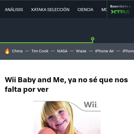
Suscríbete a
ANÁLISIS
XATAKA SELECCIÓN
CIENCIA
MOVILIDAD
HOY SE HABLA DE
China
Tim Cook
NASA
Waze
iPhone Air
iPhone
Wii Baby and Me, ya no sé que nos
falta por ver