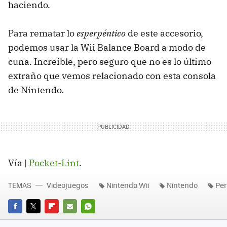
haciendo.
Para rematar lo
esperpéntico
de este accesorio,
podemos usar la Wii Balance Board a modo de
cuna. Increíble, pero seguro que no es lo último
extraño que vemos relacionado con esta consola
de Nintendo.
Vía |
Pocket-Lint
.
TEMAS
Videojuegos
Nintendo Wii
Nintendo
Per
FACEBOOK
TWITTER
FLIPBOARD
E-
WHATSAPP