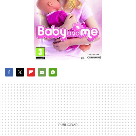
FACEBOOK
TWITTER
FLIPBOARD
E-
WHATSAPP
MAIL