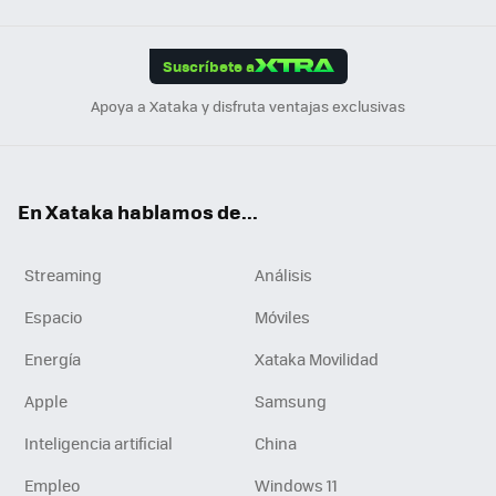
Link
Tikt
App
ok
e
am
m
rd
edI
ok
Suscríbete a
n
Apoya a Xataka y disfruta ventajas exclusivas
En Xataka hablamos de...
Streaming
Análisis
Espacio
Móviles
Energía
Xataka Movilidad
Apple
Samsung
Inteligencia artificial
China
Empleo
Windows 11