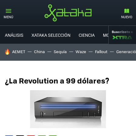
MENÚ
NUEVO
Suscríbete a
ANÁLISIS
XATAKA SELECCIÓN
CIENCIA
MOVILIDAD
HOY SE HABLA DE
AEMET
China
Sequía
Waze
Fallout
Generació
¿La Revolution a 99 dólares?