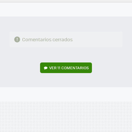
FACEBOOK
TWITTER
FLIPBOARD
E-
WHATSAPP
MAIL
Comentarios cerrados
VER
11 COMENTARIOS