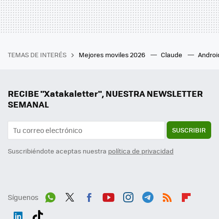
TEMAS DE INTERÉS
Mejores moviles 2026
Claude
Androi
RECIBE "Xatakaletter", NUESTRA NEWSLETTER
SEMANAL
SUSCRIBIR
Suscribiéndote aceptas nuestra
política de privacidad
Síguenos
Wh
Twit
Fac
You
Inst
Tele
RSS
Flip