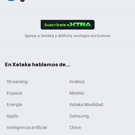
ats
ter
ebo
tub
agr
gra
boa
Link
Tikt
App
ok
e
am
m
rd
edI
ok
Suscríbete a
n
Apoya a Xataka y disfruta ventajas exclusivas
En Xataka hablamos de...
Streaming
Análisis
Espacio
Móviles
Energía
Xataka Movilidad
Apple
Samsung
Inteligencia artificial
China