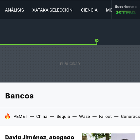
Suscríbete a
ANÁLISIS
XATAKA SELECCIÓN
CIENCIA
MOVILIDAD
Bancos
HOY SE HABLA DE
AEMET
China
Sequía
Waze
Fallout
Generaci
David Jiménez, abogado