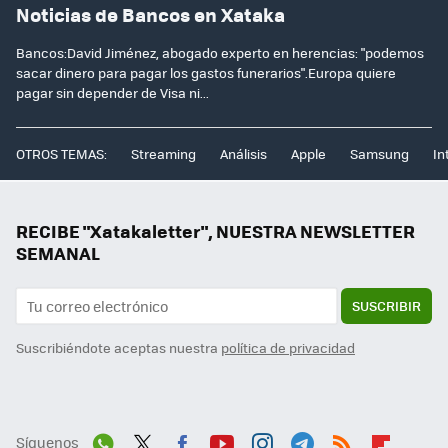
Noticias de Bancos en Xataka
Bancos:David Jiménez, abogado experto en herencias: "podemos
sacar dinero para pagar los gastos funerarios".Europa quiere
pagar sin depender de Visa ni...
OTROS TEMAS:
Streaming
Análisis
Apple
Samsung
In
RECIBE "Xatakaletter", NUESTRA NEWSLETTER
SEMANAL
SUSCRIBIR
Suscribiéndote aceptas nuestra
política de privacidad
Síguenos