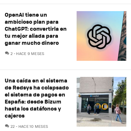
OpenAI tiene un
ambicioso plan para
ChatGPT: convertirla en
tu mejor aliada para
ganar mucho dinero
COMENTARIOS
2
HACE 9 MESES
Una caída en el sistema
de Redsys ha colapsado
el sistema de pagos en
España: desde Bizum
hasta los datáfonos y
cajeros
COMENTARIOS
22
HACE 10 MESES