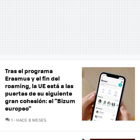
Tras el programa
Erasmus y el fin del
roaming, la UE está a las
puertas de su siguiente
gran cohesión: el "Bizum
europeo"
COMENTARIOS
1
HACE 8 MESES