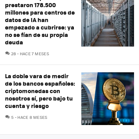
prestaron 178.500
millones para centros de
datos de IA han
empezado a cubrirse: ya
no se fían de su propia
deuda
COMENTARIOS
28
HACE 7 MESES
La doble vara de medir
de los bancos españoles:
criptomonedas con
nosotros sí, pero bajo tu
cuenta y riesgo
COMENTARIOS
5
HACE 8 MESES