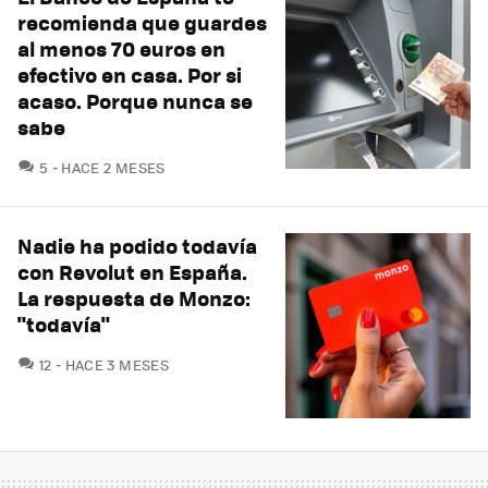
recomienda que guardes
al menos 70 euros en
efectivo en casa. Por si
acaso. Porque nunca se
sabe
COMENTARIOS
5
HACE 2 MESES
Nadie ha podido todavía
con Revolut en España.
La respuesta de Monzo:
"todavía"
COMENTARIOS
12
HACE 3 MESES