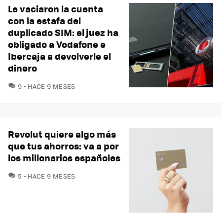
Le vaciaron la cuenta
con la estafa del
duplicado SIM: el juez ha
obligado a Vodafone e
Ibercaja a devolverle el
dinero
COMENTARIOS
9
HACE 9 MESES
Revolut quiere algo más
que tus ahorros: va a por
los millonarios españoles
COMENTARIOS
5
HACE 9 MESES