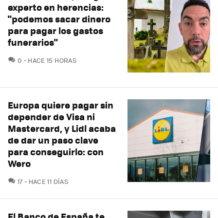
experto en herencias:
"podemos sacar dinero
para pagar los gastos
funerarios"
COMENTARIOS
0
HACE 15 HORAS
Europa quiere pagar sin
depender de Visa ni
Mastercard, y Lidl acaba
de dar un paso clave
para conseguirlo: con
Wero
COMENTARIOS
17
HACE 11 DÍAS
El Banco de España te