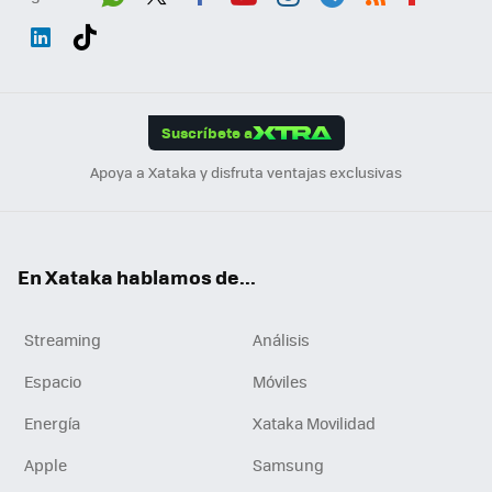
Wh
Twit
Fac
You
Inst
Tele
RSS
Flip
ats
ter
ebo
tub
agr
gra
boa
Link
Tikt
App
ok
e
am
m
rd
edI
ok
Suscríbete a
n
Apoya a Xataka y disfruta ventajas exclusivas
En Xataka hablamos de...
Streaming
Análisis
Espacio
Móviles
Energía
Xataka Movilidad
Apple
Samsung