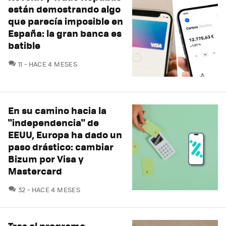
están demostrando algo
que parecía imposible en
España: la gran banca es
batible
COMENTARIOS
11
HACE 4 MESES
En su camino hacia la
"independencia" de
EEUU, Europa ha dado un
paso drástico: cambiar
Bizum por Visa y
Mastercard
COMENTARIOS
32
HACE 4 MESES
Tras el programa