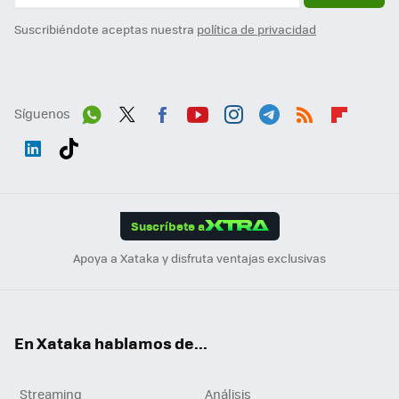
Suscribiéndote aceptas nuestra
política de privacidad
Síguenos
Wh
Twit
Fac
You
Inst
Tele
RSS
Flip
ats
ter
ebo
tub
agr
gra
boa
Link
Tikt
App
ok
e
am
m
rd
edI
ok
Suscríbete a
n
Apoya a Xataka y disfruta ventajas exclusivas
En Xataka hablamos de...
Streaming
Análisis