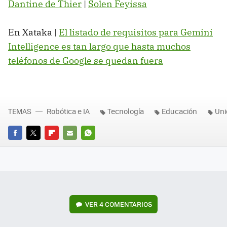
Dantine de Thier
|
Solen Feyissa
En Xataka |
El listado de requisitos para Gemini
Intelligence es tan largo que hasta muchos
teléfonos de Google se quedan fuera
TEMAS
Robótica e IA
Tecnología
Educación
Uni
FACEBOOK
TWITTER
FLIPBOARD
E-
WHATSAPP
MAIL
VER
4 COMENTARIOS