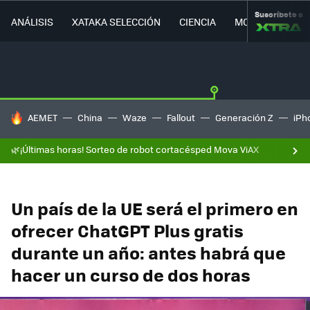
Suscríbete a
ANÁLISIS
XATAKA SELECCIÓN
CIENCIA
MOVILIDAD
HOY SE HABLA DE
AEMET
China
Waze
Fallout
Generación Z
iPh
🌿¡Últimas horas! Sorteo de robot cortacésped Mova ViAX
Un país de la UE será el primero en
ofrecer ChatGPT Plus gratis
durante un año: antes habrá que
hacer un curso de dos horas