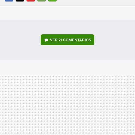
FACEBOOK
TWITTER
FLIPBOARD
E-
WHATSAPP
MAIL
VER
21 COMENTARIOS