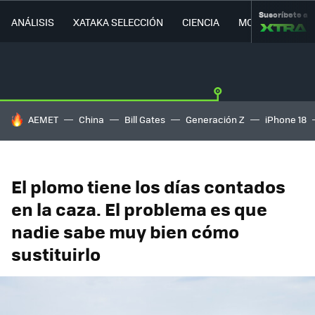
Suscríbete a
ANÁLISIS
XATAKA SELECCIÓN
CIENCIA
MOVILIDAD
HOY SE HABLA DE
AEMET
China
Bill Gates
Generación Z
iPhone 18
El plomo tiene los días contados
en la caza. El problema es que
nadie sabe muy bien cómo
sustituirlo