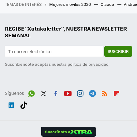
TEMAS DE INTERÉS
Mejores moviles 2026
Claude
Androi
RECIBE "Xatakaletter", NUESTRA NEWSLETTER
SEMANAL
SUSCRIBIR
Suscribiéndote aceptas nuestra
política de privacidad
Síguenos
Wh
Twit
Fac
You
Inst
Tele
RSS
Flip
ats
ter
ebo
tub
agr
gra
boa
Link
Tikt
App
ok
e
am
m
rd
edI
ok
Suscríbete a
n