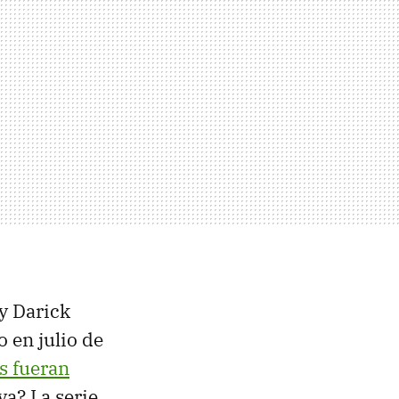
y Darick
 en julio de
s fueran
a? La serie