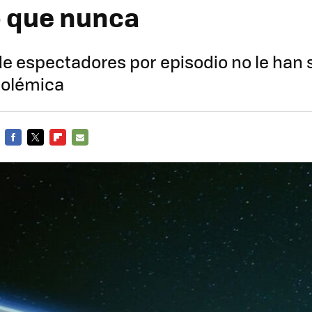
o que nunca
de espectadores por episodio no le han 
polémica
FACEBOOK
TWITTER
FLIPBOARD
E-
MAIL