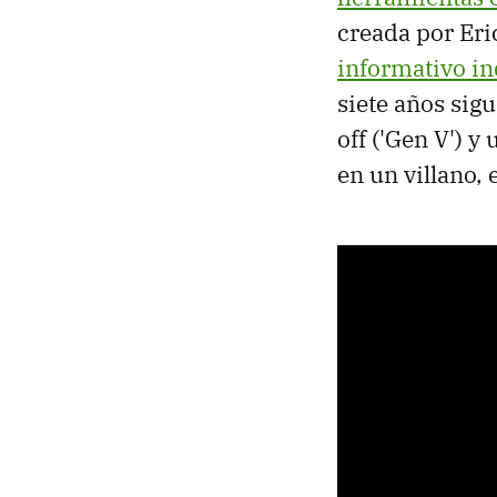
creada por Er
informativo i
siete años sig
off ('Gen V') 
en un villano, 