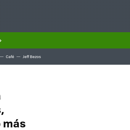
Café
Jeff Bezos
a
,
o más