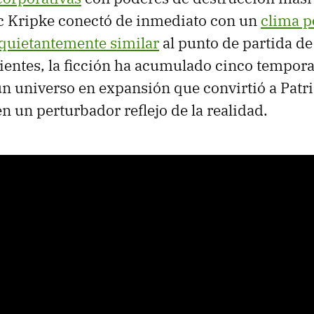
ic Kripke conectó de inmediato con un
clima po
nquietantemente similar
al punto de partida de 
uientes, la ficción ha acumulado cinco tempora
y un universo en expansión que convirtió a Patr
en un perturbador reflejo de la realidad.