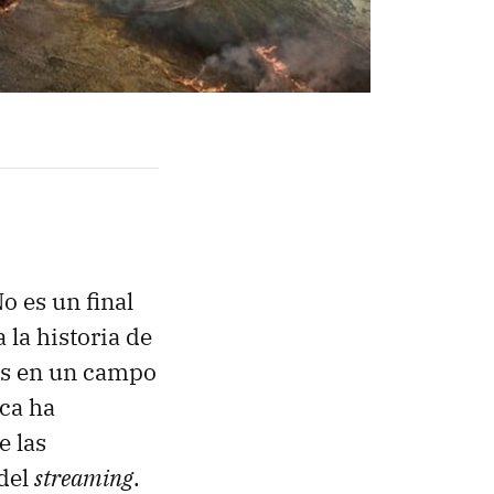
No es un final
 la historia de
das en un campo
ica ha
e las
 del
streaming
.