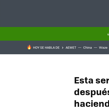
HOY SE HABLA DE
AEMET
China
Waze
Esta ser
después
haciend