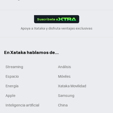
ats
ter
ebo
tub
agr
gra
boa
Link
Tikt
App
ok
e
am
m
rd
edI
ok
Suscríbete a
n
Apoya a Xataka y disfruta ventajas exclusivas
En Xataka hablamos de...
Streaming
Análisis
Espacio
Móviles
Energía
Xataka Movilidad
Apple
Samsung
Inteligencia artificial
China