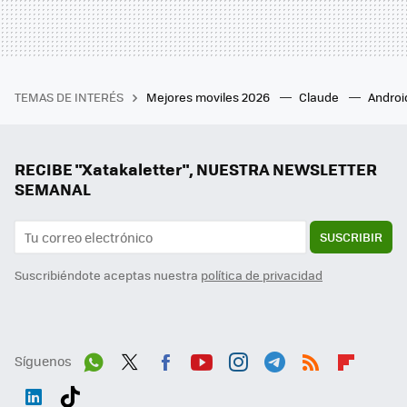
TEMAS DE INTERÉS
Mejores moviles 2026
Claude
Androi
RECIBE "Xatakaletter", NUESTRA NEWSLETTER
SEMANAL
SUSCRIBIR
Suscribiéndote aceptas nuestra
política de privacidad
Síguenos
Wh
Twit
Fac
You
Inst
Tele
RSS
Flip