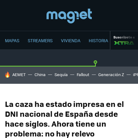
Suscríbete a
MAPAS
STREAMERS
VIVIENDA
HISTORIA
HOY SE HABLA DE
AEMET
China
Sequía
Fallout
Generación Z
iP
La caza ha estado impresa en el
DNI nacional de España desde
hace siglos. Ahora tiene un
problema: no hay relevo