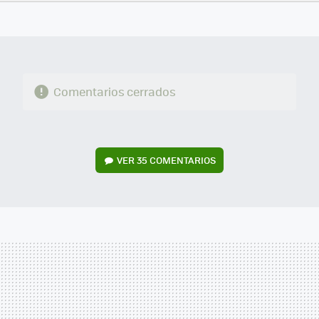
FACEBOOK
TWITTER
FLIPBOARD
E-
WHATSAPP
MAIL
Comentarios cerrados
VER
35 COMENTARIOS